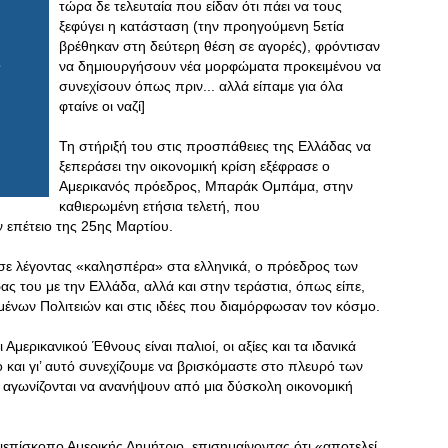
τώρα δε τελευταία που είδαν ότι πάει να τους
ξεφύγει η κατάσταση (την προηγούμενη 5ετία
βρέθηκαν στη δεύτερη θέση σε αγορές), φρόντισαν
να δημιουργήσουν νέα μορφώματα προκειμένου να
συνεχίσουν όπως πριν... αλλά είπαμε για όλα
φταίνε οι ναζί]
Τη στήριξή του στις προσπάθειες της Ελλάδας να
ξεπεράσει την οικονομική κρίση εξέφρασε ο
Αμερικανός πρόεδρος, Μπαράκ Ομπάμα, στην
καθιερωμένη ετήσια τελετή, που
 επέτειο της 25ης Μαρτίου.
νησε λέγοντας «καλησπέρα» στα ελληνικά, ο πρόεδρος των
 του με την Ελλάδα, αλλά και στην τεράστια, όπως είπε,
νων Πολιτειών και στις ιδέες που διαμόρφωσαν τον κόσμο.
 Αμερικανικού Έθνους είναι παλιοί, οι αξίες και τα ιδανικά
 και γι’ αυτό συνεχίζουμε να βρισκόμαστε στο πλευρό των
αγωνίζονται να ανανήψουν από μια δύσκολη οικονομική
επίσκοπο Αμερικής Δημήτριο, επισημαίνοντας ότι «αποτελεί