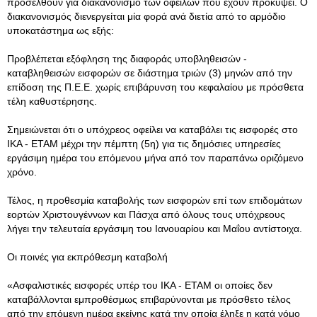
προσέλθουν για διακανονισμό των οφειλών που έχουν προκύψει. Ο
διακανονισμός διενεργείται μία φορά ανά διετία από το αρμόδιο
υποκατάστημα ως εξής:
Προβλέπεται εξόφληση της διαφοράς υποβληθεισών -
καταβληθεισών εισφορών σε διάστημα τριών (3) μηνών από την
επίδοση της Π.Ε.Ε. χωρίς επιβάρυνση του κεφαλαίου με πρόσθετα
τέλη καθυστέρησης.
Σημειώνεται ότι ο υπόχρεος οφείλει να καταβάλει τις εισφορές στο
ΙΚΑ - ΕΤΑΜ μέχρι την πέμπτη (5η) για τις δημόσιες υπηρεσίες
εργάσιμη ημέρα του επόμενου μήνα από τον παραπάνω οριζόμενο
χρόνο.
Τέλος, η προθεσμία καταβολής των εισφορών επί των επιδομάτων
εορτών Χριστουγέννων και Πάσχα από όλους τους υπόχρεους
λήγει την τελευταία εργάσιμη του Ιανουαρίου και Μαΐου αντίστοιχα.
Οι ποινές για εκπρόθεσμη καταβολή
«Ασφαλιστικές εισφορές υπέρ του ΙΚΑ - ΕΤΑΜ οι οποίες δεν
καταβάλλονται εμπροθέσμως επιβαρύνονται με πρόσθετο τέλος
από την επόμενη ημέρα εκείνης κατά την οποία έληξε η κατά νόμο