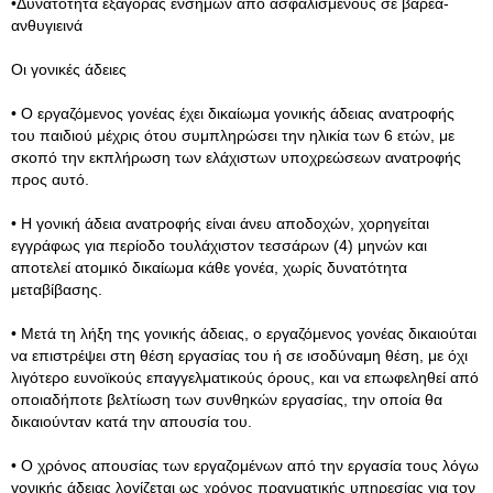
•Δυνατότητα εξαγοράς ενσήμων από ασφαλισμένους σε βαρέα-
ανθυγιεινά
Οι γονικές άδειες
• Ο εργαζόμενος γονέας έχει δικαίωμα γονικής άδειας ανατροφής
του παιδιού μέχρις ότου συμπληρώσει την ηλικία των 6 ετών, με
σκοπό την εκπλήρωση των ελάχιστων υποχρεώσεων ανατροφής
προς αυτό.
• Η γονική άδεια ανατροφής είναι άνευ αποδοχών, χορηγείται
εγγράφως για περίοδο τουλάχιστον τεσσάρων (4) μηνών και
αποτελεί ατομικό δικαίωμα κάθε γονέα, χωρίς δυνατότητα
μεταβίβασης.
• Μετά τη λήξη της γονικής άδειας, ο εργαζόμενος γονέας δικαιούται
να επιστρέψει στη θέση εργασίας του ή σε ισοδύναμη θέση, με όχι
λιγότερο ευνοϊκούς επαγγελματικούς όρους, και να επωφεληθεί από
οποιαδήποτε βελτίωση των συνθηκών εργασίας, την οποία θα
δικαιούνταν κατά την απουσία του.
• Ο χρόνος απουσίας των εργαζομένων από την εργασία τους λόγω
γονικής άδειας λογίζεται ως χρόνος πραγματικής υπηρεσίας για τον