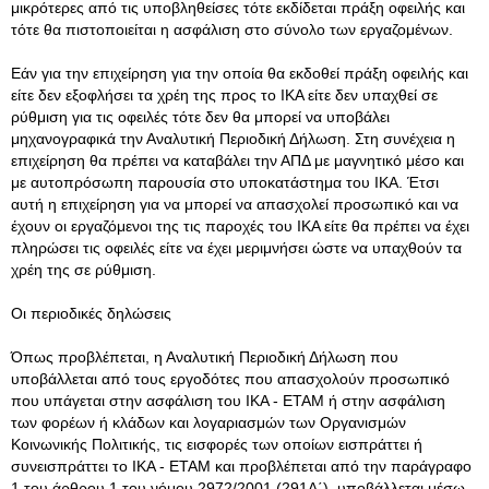
μικρότερες από τις υποβληθείσες τότε εκδίδεται πράξη οφειλής και
τότε θα πιστοποιείται η ασφάλιση στο σύνολο των εργαζομένων.
Εάν για την επιχείρηση για την οποία θα εκδοθεί πράξη οφειλής και
είτε δεν εξοφλήσει τα χρέη της προς το ΙΚΑ είτε δεν υπαχθεί σε
ρύθμιση για τις οφειλές τότε δεν θα μπορεί να υποβάλει
μηχανογραφικά την Αναλυτική Περιοδική Δήλωση. Στη συνέχεια η
επιχείρηση θα πρέπει να καταβάλει την ΑΠΔ με μαγνητικό μέσο και
με αυτοπρόσωπη παρουσία στο υποκατάστημα του ΙΚΑ. Έτσι
αυτή η επιχείρηση για να μπορεί να απασχολεί προσωπικό και να
έχουν οι εργαζόμενοι της τις παροχές του ΙΚΑ είτε θα πρέπει να έχει
πληρώσει τις οφειλές είτε να έχει μεριμνήσει ώστε να υπαχθούν τα
χρέη της σε ρύθμιση.
Οι περιοδικές δηλώσεις
Όπως προβλέπεται, η Αναλυτική Περιοδική Δήλωση που
υποβάλλεται από τους εργοδότες που απασχολούν προσωπικό
που υπάγεται στην ασφάλιση του ΙΚΑ - ΕΤΑΜ ή στην ασφάλιση
των φορέων ή κλάδων και λογαριασμών των Οργανισμών
Κοινωνικής Πολιτικής, τις εισφορές των οποίων εισπράττει ή
συνεισπράττει το ΙΚΑ - ΕΤΑΜ και προβλέπεται από την παράγραφο
1 του άρθρου 1 του νόμου 2972/2001 (291Α΄), υποβάλλεται μέσω