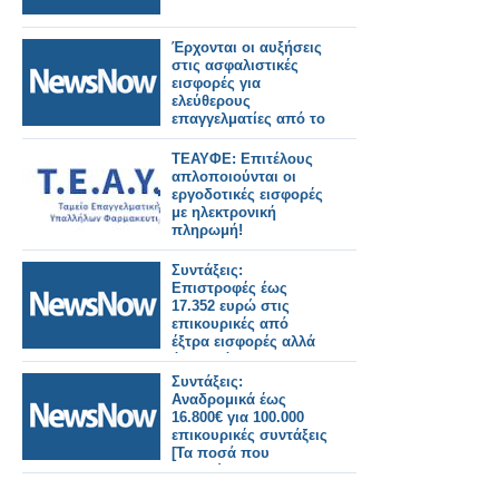
Έρχονται οι αυξήσεις
στις ασφαλιστικές
εισφορές για
ελεύθερους
επαγγελματίες από το
2026
ΤΕΑΥΦΕ: Επιτέλους
απλοποιούνται οι
εργοδοτικές εισφορές
με ηλεκτρονική
πληρωμή!
Συντάξεις:
Επιστροφές έως
17.352 ευρώ στις
επικουρικές από
έξτρα εισφορές αλλά
όχι για όλους - Ποιοι
αδικούνται; [πίνακες
Συντάξεις:
και παραδείγματα]
Αναδρομικά έως
16.800€ για 100.000
επικουρικές συντάξεις
[Τα ποσά που
δικαιούνται
συνταξιούχοι 16