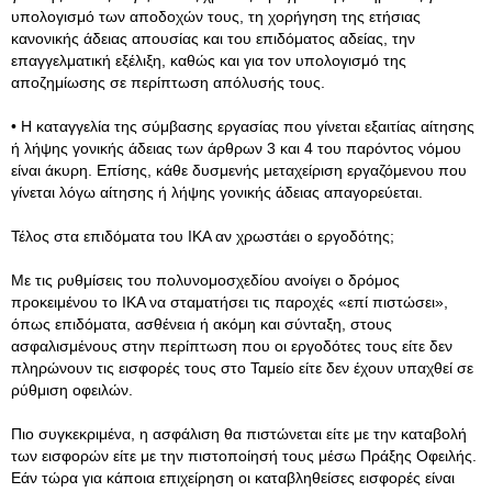
υπολογισμό των αποδοχών τους, τη χορήγηση της ετήσιας
κανονικής άδειας απουσίας και του επιδόματος αδείας, την
επαγγελματική εξέλιξη, καθώς και για τον υπολογισμό της
αποζημίωσης σε περίπτωση απόλυσής τους.
• Η καταγγελία της σύμβασης εργασίας που γίνεται εξαιτίας αίτησης
ή λήψης γονικής άδειας των άρθρων 3 και 4 του παρόντος νόμου
είναι άκυρη. Επίσης, κάθε δυσμενής μεταχείριση εργαζόμενου που
γίνεται λόγω αίτησης ή λήψης γονικής άδειας απαγορεύεται.
Τέλος στα επιδόματα του ΙΚΑ αν χρωστάει ο εργοδότης;
Με τις ρυθμίσεις του πολυνομοσχεδίου ανοίγει ο δρόμος
προκειμένου το ΙΚΑ να σταματήσει τις παροχές «επί πιστώσει»,
όπως επιδόματα, ασθένεια ή ακόμη και σύνταξη, στους
ασφαλισμένους στην περίπτωση που οι εργοδότες τους είτε δεν
πληρώνουν τις εισφορές τους στο Ταμείο είτε δεν έχουν υπαχθεί σε
ρύθμιση οφειλών.
Πιο συγκεκριμένα, η ασφάλιση θα πιστώνεται είτε με την καταβολή
των εισφορών είτε με την πιστοποίησή τους μέσω Πράξης Οφειλής.
Εάν τώρα για κάποια επιχείρηση οι καταβληθείσες εισφορές είναι