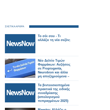
ΣΧΕΤΙΚΑ ΑΡΘΡΑ
Το σόι σου - Τι
αλλάζει τη νέα σεζόν;
Νέο Δελτίο Τιμών
Φαρμάκων: Αυξήσεις
σε Propiogenta,
Neurobion και άλλα
μη αποζημιούμενα –
Τι αλλάζει από
31/7/2026
Τα βιντεοσκοπημένα
πρακτικά της ειδικής
συνεδρίασης
(απολογισμού
πεπραγμένων 2025)
της Κυριακή 5 Ιουλίου
2026.
Maestro: Αλλάζει ο