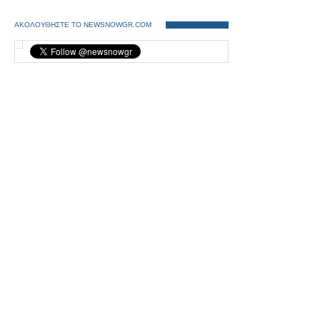
ΑΚΟΛΟΥΘΗΣΤΕ ΤΟ NEWSNOWGR.COM