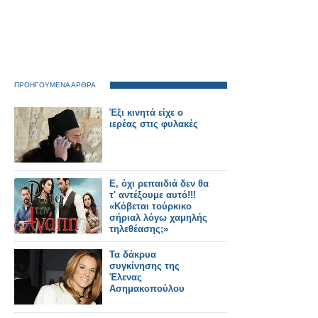
ΠΡΟΗΓΟΥΜΕΝΑ ΑΡΘΡΑ
Έξι κινητά είχε ο
ιερέας στις φυλακές
Ε, όχι ρεπαιδιά δεν θα
τ' αντέξουμε αυτό!!!
«Κόβεται τούρκικο
σήριαλ λόγω χαμηλής
τηλεθέασης;»
Τα δάκρυα
συγκίνησης της
Έλενας
Ασημακοπούλου