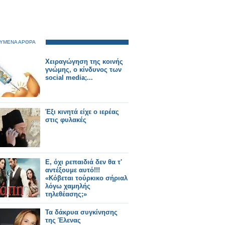
ΥΜΕΝΑ ΑΡΘΡΑ
Χειραγώγηση της κοινής
γνώμης, ο κίνδυνος των
social media;...
Έξι κινητά είχε ο ιερέας
στις φυλακές
Ε, όχι ρεπαιδιά δεν θα τ'
αντέξουμε αυτό!!!
«Κόβεται τούρκικο σήριαλ
λόγω χαμηλής
τηλεθέασης;»
Τα δάκρυα συγκίνησης
της Έλενας