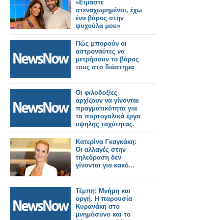
400.000 ευρώ η ζημιά
«Είμαστε
στεναχωρημένοι, έχω
ένα βάρος στην
ψυχούλα μου»
Πώς μπορούν οι
αστροναύτες να
μετρήσουν το βάρος
τους στο διάστημα
Οι φιλοδοξίες
αρχίζουν να γίνονται
πραγματικότητα για
τα πορτογαλικά έργα
υψηλής ταχύτητας.
Κατερίνα Γκαγκάκη:
Οι αλλαγές στην
τηλεόραση δεν
γίνονται για κακό...
Τέμπη: Μνήμη και
oργή. Η παρουσία
Κυρανάκη στο
μνημόσυνο και το