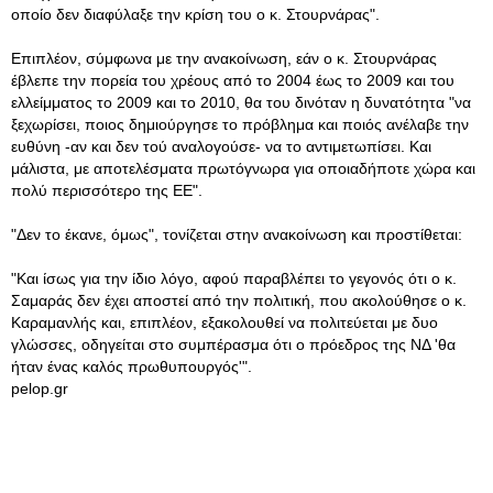
οποίο δεν διαφύλαξε την κρίση του ο κ. Στουρνάρας".
Επιπλέον, σύμφωνα με την ανακοίνωση, εάν ο κ. Στουρνάρας
έβλεπε την πορεία του χρέους από το 2004 έως το 2009 και του
ελλείμματος το 2009 και το 2010, θα του δινόταν η δυνατότητα "να
ξεχωρίσει, ποιος δημιούργησε το πρόβλημα και ποιός ανέλαβε την
ευθύνη -αν και δεν τού αναλογούσε- να το αντιμετωπίσει. Και
μάλιστα, με αποτελέσματα πρωτόγνωρα για οποιαδήποτε χώρα και
πολύ περισσότερο της ΕΕ".
"Δεν το έκανε, όμως", τονίζεται στην ανακοίνωση και προστίθεται:
"Και ίσως για την ίδιο λόγο, αφού παραβλέπει το γεγονός ότι ο κ.
Σαμαράς δεν έχει αποστεί από την πολιτική, που ακολούθησε ο κ.
Καραμανλής και, επιπλέον, εξακολουθεί να πολιτεύεται με δυο
γλώσσες, οδηγείται στο συμπέρασμα ότι ο πρόεδρος της ΝΔ 'θα
ήταν ένας καλός πρωθυπουργός'".
pelop.gr