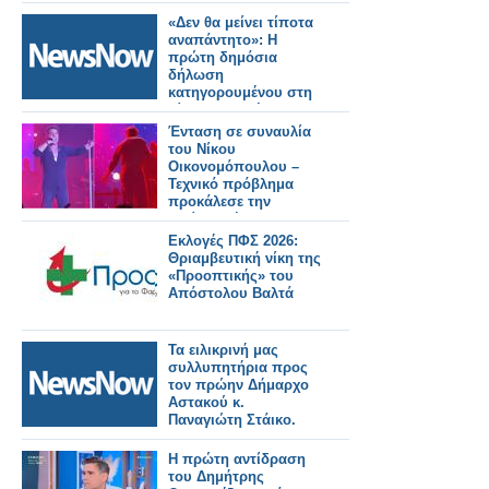
«Δεν θα μείνει τίποτα
αναπάντητο»: Η
πρώτη δημόσια
δήλωση
κατηγορουμένου στη
δίκη για τα Τέμπη .
Ένταση σε συναυλία
του Νίκου
Οικονομόπουλου –
Τεχνικό πρόβλημα
προκάλεσε την
αντίδρασή του
Εκλογές ΠΦΣ 2026:
Θριαμβευτική νίκη της
«Προοπτικής» του
Απόστολου Βαλτά
Τα ειλικρινή μας
συλλυπητήρια προς
τον πρώην Δήμαρχο
Αστακού κ.
Παναγιώτη Στάικο.
Η πρώτη αντίδραση
του Δημήτρης