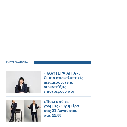
ΣΧΕΤΙΚΑ ΑΡΘΡΑ
«ΚΑΛΥΤΕΡΑ ΑΡΓΑ» :
Oι πιο αποκαλυπτικές
μεταμεσονύχτιες
συνεντεύξεις
επιστρέφουν στο
ACTION 24 - Πότε
κάνουν πρεμιέρα;
«Πίσω από τις
γραμμές»: Πρεμιέρα
στις 31 Αυγούστου
στις 22:00