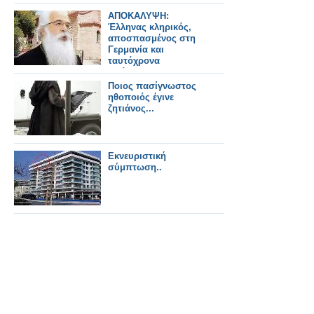
ΑΠΟΚΑΛΥΨΗ:
Έλληνας κληρικός,
αποσπασμένος στη
Γερμανία και
ταυτόχρονα
υπάλληλος της
Deutsche Telecom
Ποιος πασίγνωστος
πληρώνετε από το
ηθοποιός έγινε
δημόσιο!
ζητιάνος...
Εκνευριστική
σύμπτωση..