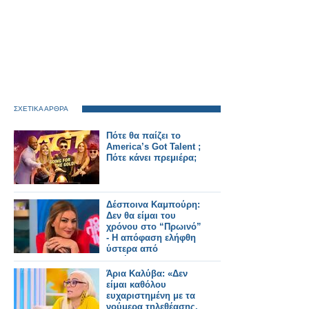
ΣΧΕΤΙΚΑ ΑΡΘΡΑ
Πότε θα παίζει το
America’s Got Talent ;
Πότε κάνει πρεμιέρα;
Δέσποινα Καμπούρη:
Δεν θα είμαι του
χρόνου στο “Πρωινό”
- Η απόφαση ελήφθη
ύστερα από
συζήτηση με το
κανάλι
Άρια Καλύβα: «Δεν
είμαι καθόλου
ευχαριστημένη με τα
νούμερα τηλεθέασης.