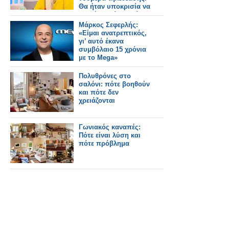
Θα ήταν υποκρισία να
σου έλεγα ότι ανοίγω
σαμπάνιες»
Μάρκος Σεφερλής:
«Είμαι ανατρεπτικός,
γι’ αυτό έκανα
συμβόλαιο 15 χρόνια
με το Mega»
Πολυθρόνες στο
σαλόνι: πότε βοηθούν
και πότε δεν
χρειάζονται
Γωνιακός καναπές:
Πότε είναι λύση και
πότε πρόβλημα