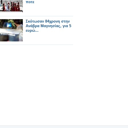
ποτε
Σκότωσαν 84χρονη στην
Ανάβρα Mαγνησίας, για 5
ευρώ...