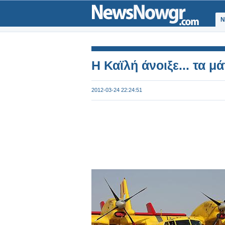
Ν
Η Καϊλή άνοιξε... τα 
2012-03-24 22:24:51