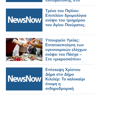
ενσωμάτωσης στο
δίκτυο, της
επέκτασης προς την
Τρένο του Πηλίου:
Καλαμαριά –
Επιπλέον δρομολόγια
Ενισχυμένο σχέδιο
ενόψει του τριημέρου
μετακινήσεων από
του Αγίου Πνεύματος.
τον ΟΑΣΘ
Υπουργείο Υγείας:
Εντατικοποίηση των
υγειονομικών ελέγχων
ενόψει του Πάσχα –
Στο «μικροσκόπιο»
και τα σαρακοστιανά
Επίσκεψη Χρίστου
Δήμα στο Δήμο
Κιλελέρ: Το καλοκαίρι
έτοιμη η
σιδηροδρομική
σύνδεση Λάρισας-
Βόλου.