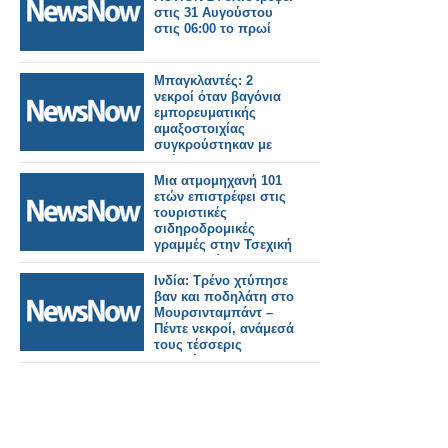
στις 31 Αυγούστου
στις 06:00 το πρωί
Μπαγκλαντές: 2
νεκροί όταν βαγόνια
εμπορευματικής
αμαξοστοιχίας
συγκρούστηκαν με
οχήματα.
Μια ατμομηχανή 101
ετών επιστρέφει στις
τουριστικές
σιδηροδρομικές
γραμμές στην Τσεχική
Δημοκρατία.
Ινδία: Τρένο χτύπησε
βαν και ποδηλάτη στο
Μουρσινταμπάντ –
Πέντε νεκροί, ανάμεσά
τους τέσσερις
μαθητές.