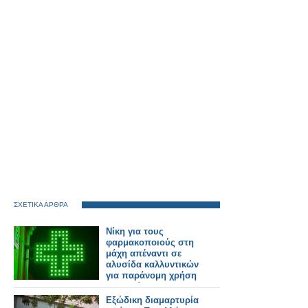
ΣΧΕΤΙΚΑ ΑΡΘΡΑ
Νίκη για τους
φαρμακοποιούς στη
μάχη απέναντι σε
αλυσίδα καλλυντικών
για παράνομη χρήση
του πράσινου
σταυρού
Εξώδικη διαμαρτυρία