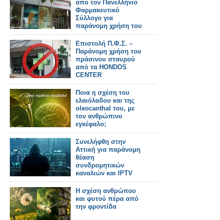
από τον Πανελλήνιο
Φαρμακευτικό
Σύλλογο για
παράνομη χρήση του
πράσινου σταυρού
από αλυσίδα
Επιστολή Π.Φ.Σ. –
καλλυντικών
Παράνομη χρήση του
πράσινου σταυρού
από τα HONDOS
CENTER
Ποια η σχέση του
ελαιόλαδου και της
oleocanthal του, με
τον ανθρώπινο
εγκέφαλο;
Συνελήφθη στην
Αττική για παράνομη
θέαση
συνδρομητικών
καναλιών και IPTV
Η σχέση ανθρώπου
και φυτού πέρα από
την φροντίδα