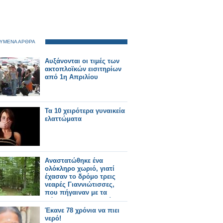
ΥΜΕΝΑ ΑΡΘΡΑ
Αυξάνονται οι τιμές των
ακτοπλοϊκών εισιτηρίων
από 1η Απριλίου
Τα 10 χειρότερα γυναικεία
ελαττώματα
Aναστατώθηκε ένα
ολόκληρο χωριό, γιατί
έχασαν το δρόμο τρεις
νεαρές Γιαννιώτισσες,
που πήγαιναν με τα
πόδια στην Ηγουμενίτσα!
Έκανε 78 χρόνια να πιει
νερό!