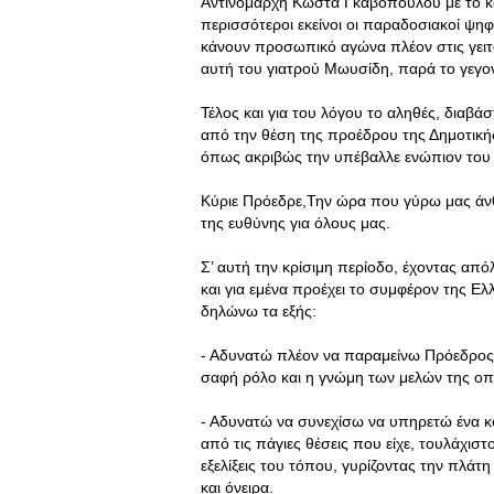
Αντινομάρχη Κώστα Γκαβόπουλου με το κό
περισσότεροι εκείνοι οι παραδοσιακοί ψη
κάνουν προσωπικό αγώνα πλέον στις γειτο
αυτή του γιατρού Μωυσίδη, παρά το γεγον
Τέλος και για του λόγου το αληθές, διαβά
από την θέση της προέδρου της Δημοτικ
όπως ακριβώς την υπέβαλλε ενώπιον του
Κύριε Πρόεδρε,Την ώρα που γύρω μας άνθρ
της ευθύνης για όλους μας.
Σ’ αυτή την κρίσιμη περίοδο, έχοντας α
και για εμένα προέχει το συμφέρον της Ελ
δηλώνω τα εξής:
- Αδυνατώ πλέον να παραμείνω Πρόεδρος 
σαφή ρόλο και η γνώμη των μελών της οπ
- Αδυνατώ να συνεχίσω να υπηρετώ ένα 
από τις πάγιες θέσεις που είχε, τουλάχιστο
εξελίξεις του τόπου, γυρίζοντας την πλάτ
και όνειρα.