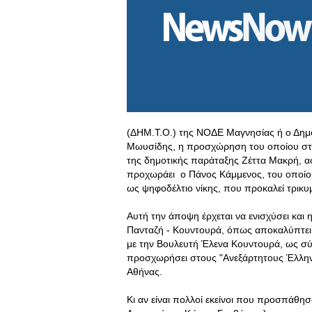
(ΔΗΜ.Τ.Ο.) της ΝΟΔΕ Μαγνησίας ή ο Δημο
Μωυσίδης, η προσχώρηση του οποίου στου
της δημοτικής παράταξης Ζέττα Μακρή, αφ
προχωράει ο Πάνος Κάμμενος, του οποίου τ
ως ψηφοδέλτιο νίκης, που προκαλεί τρικ
Αυτή την άποψη έρχεται να ενισχύσει και
Πανταζή - Κουντουρά, όπως αποκαλύπτει σή
με την Βουλευτή Έλενα Κουντουρά, ως σύζ
προσχωρήσει στους "Ανεξάρτητους Έλληνες
Αθήνας.
Κι αν είναι πολλοί εκείνοι που προσπάθη