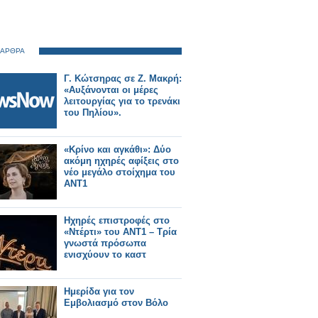
 ΑΡΘΡΑ
Γ. Κώτσηρας σε Ζ. Μακρή:
«Αυξάνονται oι μέρες
λειτουργίας για το τρενάκι
του Πηλίου».
«Κρίνο και αγκάθι»: Δύο
ακόμη ηχηρές αφίξεις στο
νέο μεγάλο στοίχημα του
ΑΝΤ1
Ηχηρές επιστροφές στο
«Ντέρτι» του ΑΝΤ1 – Τρία
γνωστά πρόσωπα
ενισχύουν το καστ
Ημερίδα για τον
Εμβολιασμό στον Βόλο