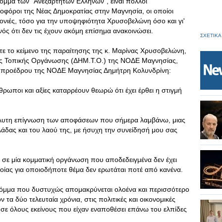
μμα των "Ανεξάρτητων Ελλήνων", είναι πολλοί
φοφόροι της Νέας Δημοκρατίας στην Μαγνησία, οι οποίοι
νιές, τόσο για την υποψηφιότητα Χρυσοβελώνη όσο και γι'
ός ότι δεν τις έχουν ακόμη επίσημα ανακοινώσει.
ΣΧΕΤΙΚΑ
στε το κείμενο της παραίτησης της κ. Μαρίνας Χρυσοβελώνη,
ής Τοπικής Οργάνωσης (ΔΗΜ.Τ.Ο.) της ΝΟΔΕ Μαγνησίας,
 προέδρου της ΝΟΔΕ Μαγνησίας Δημήτρη Κολυνδρίνη:
ωποι και αξίες καταρρέουν θεωρώ ότι έχει έρθει η στιγμή
πόλυτη επίγνωση των αποφάσεων που σήμερα λαμβάνω, μιας
λάδας και του λαού της, με ήσυχη την συνείδησή μου σας
σε μία κομματική οργάνωση που αποδεδειγμένα δεν έχει
οίας για οποιοδήποτε θέμα δεν ερωτάται ποτέ από κανένα.
κόμμα που δυστυχώς απομακρύνεται ολοένα και περισσότερο
ν τα δύο τελευταία χρόνια, στις πολιτικές και οικονομικές
η σε όλους εκείνους που είχαν εναποθέσει επάνω του ελπίδες