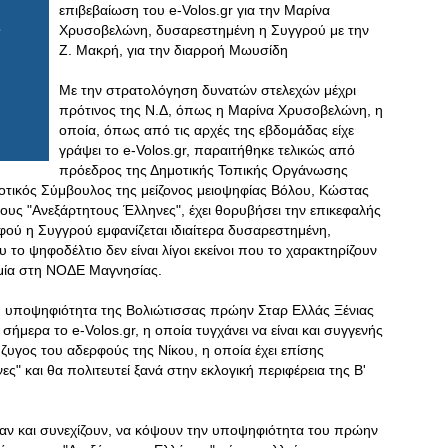
επιβεβαίωση του e-Volos.gr για την Μαρίνα
Χρυσοβελώνη, δυσαρεστημένη η Συγγρού με την
Ζ. Μακρή, για την διαρροή Μωυσίδη
Με την στρατολόγηση δυνατών στελεχών μέχρι
πρότινος της Ν.Δ, όπως η Μαρίνα Χρυσοβελώνη, η
οποία, όπως από τις αρχές της εβδομάδας είχε
γράψει το e-Volos.gr, παραιτήθηκε τελικώς από
πρόεδρος της Δημοτικής Τοπικής Οργάνωσης
τικός Σύμβουλος της μείζονος μειοψηφίας Βόλου, Κώστας
ς "Ανεξάρτητους Έλληνες", έχει θορυβήσει την επικεφαλής
ού η Συγγρού εμφανίζεται ιδιαίτερα δυσαρεστημένη,
ο ψηφοδέλτιο δεν είναι λίγοι εκείνοι που το χαρακτηρίζουν
υμία στη ΝΟΔΕ Μαγνησίας.
 η υποψηφιότητα της Βολιώτισσας πρώην Σταρ Ελλάς Ξένιας
μερα το e-Volos.gr, η οποία τυγχάνει να είναι και συγγενής
υγος του αδερφούς της Νίκου, η οποία έχει επίσης
" και θα πολιτευτεί ξανά στην εκλογική περιφέρεια της Β'
σαν και συνεχίζουν, να κόψουν την υποψηφιότητα του πρώην