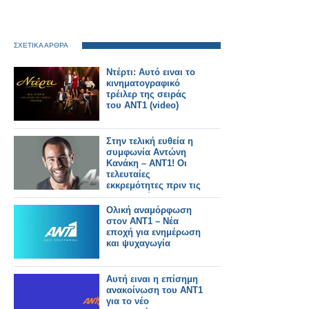
ΣΧΕΤΙΚΑ ΑΡΘΡΑ
Ντέρτι: Αυτό ειναι το
κινηματογραφικό
τρέιλερ της σειράς
του ΑΝΤ1 (video)
Στην τελική ευθεία η
συμφωνία Αντώνη
Κανάκη – ΑΝΤ1! Οι
τελευταίες
εκκρεμότητες πριν τις
υπογραφές...
Ολική αναμόρφωση
στον ΑΝΤ1 – Νέα
εποχή για ενημέρωση
και ψυχαγωγία
Αυτή ειναι η επίσημη
ανακοίνωση του ΑΝΤ1
για το νέο