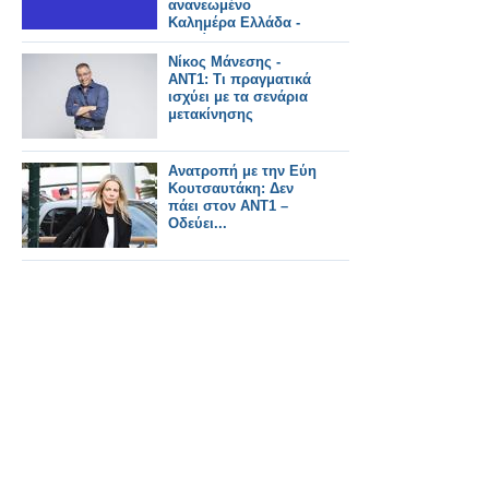
ανανεωμένο
Καλημέρα Ελλάδα -
Αυτοί θα το
παρουσιάζουν
Νίκος Μάνεσης -
ΑΝΤ1: Τι πραγματικά
ισχύει με τα σενάρια
μετακίνησης
Ανατροπή με την Εύη
Κουτσαυτάκη: Δεν
πάει στον ΑΝΤ1 –
Οδεύει...