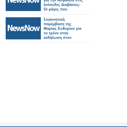
για την Ασφάλεια στις
Ισόπεδες Διαβάσεις:
Οι ράγες που
συναντούν την
άσφαλτο κρύβουν
Συγκινητική
θανάσιμους
παρέμβαση της
κινδύνους.
Μαρίας Ευθυμίου για
το τρένο στην
εκδήλωση στον
κεντρικό
σιδηροδρομικό
σταθμό Καλαμάτας.