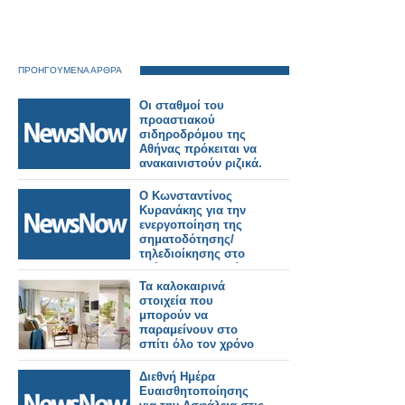
ΠΡΟΗΓΟΥΜΕΝΑ ΑΡΘΡΑ
Οι σταθμοί του
προαστιακού
σιδηροδρόμου της
Αθήνας πρόκειται να
ανακαινιστούν ριζικά.
Ο Κωνσταντίνος
Κυρανάκης για την
ενεργοποίηση της
σηματοδότησης/
τηλεδιοίκησης στο
τμήμα Θεσσαλονίκη –
Ειδομένη.
Τα καλοκαιρινά
στοιχεία που
μπορούν να
παραμείνουν στο
σπίτι όλο τον χρόνο
Διεθνή Ημέρα
Ευαισθητοποίησης