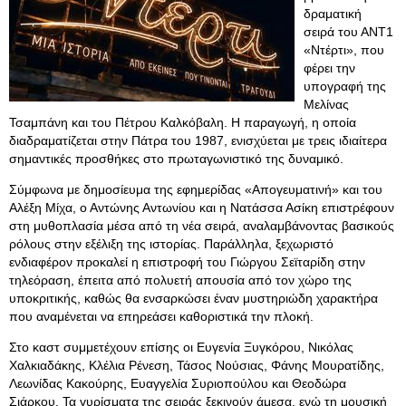
δραματική
σειρά του ΑΝΤ1
«Ντέρτι», που
φέρει την
υπογραφή της
Μελίνας
Τσαμπάνη και του Πέτρου Καλκόβαλη. Η παραγωγή, η οποία
διαδραματίζεται στην Πάτρα του 1987, ενισχύεται με τρεις ιδιαίτερα
σημαντικές προσθήκες στο πρωταγωνιστικό της δυναμικό.
Σύμφωνα με δημοσίευμα της εφημερίδας «Απογευματινή» και του
Αλέξη Μίχα, ο Αντώνης Αντωνίου και η Νατάσσα Ασίκη επιστρέφουν
στη μυθοπλασία μέσα από τη νέα σειρά, αναλαμβάνοντας βασικούς
ρόλους στην εξέλιξη της ιστορίας. Παράλληλα, ξεχωριστό
ενδιαφέρον προκαλεί η επιστροφή του Γιώργου Σεϊταρίδη στην
τηλεόραση, έπειτα από πολυετή απουσία από τον χώρο της
υποκριτικής, καθώς θα ενσαρκώσει έναν μυστηριώδη χαρακτήρα
που αναμένεται να επηρεάσει καθοριστικά την πλοκή.
Στο καστ συμμετέχουν επίσης οι Ευγενία Ξυγκόρου, Νικόλας
Χαλκιαδάκης, Κλέλια Ρένεση, Τάσος Νούσιας, Φάνης Μουρατίδης,
Λεωνίδας Κακούρης, Ευαγγελία Συριοπούλου και Θεοδώρα
Σιάρκου. Τα γυρίσματα της σειράς ξεκινούν άμεσα, ενώ τη μουσική