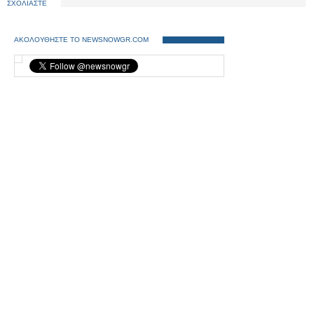
ΣΧΟΛΙΑΣΤΕ
ΑΚΟΛΟΥΘΗΣΤΕ ΤΟ NEWSNOWGR.COM