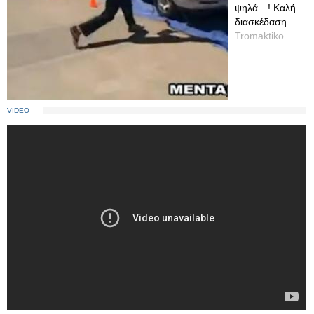
ψηλά…! Καλή
διασκέδαση…
Tromaktiko
VIDEO