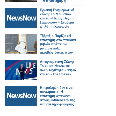
– Η Επιστήμη, η
Έρευνα, η Διεθνής
Αναγνώριση, οι
Πρωινή Ενημερωτική
Επαγγελματικές
Ζώνη: Το Μουντιάλ
Προοπτικές
και το «Happy Day»
ξεχώρισαν – Σταθερά
ψηλά η «Κοινωνία
Ώρα Mega»
Τζόρτζιο Παρίζι: «Η
επιστήμη στα παιδικά
βιβλία πρέπει να
μπαίνει λοξά,
ακριβώς όπως στον
κόσμο των παιδιών»
Απογευματινή Ζώνη:
Το «Live News» σε
άλλη ταχύτητα – Ψηλά
και το «The Chase»
Η πρόληψη δεν είναι
συνωμοσία: Η
επιστήμη απέναντι
στους influencers της
παραπληροφόρησης