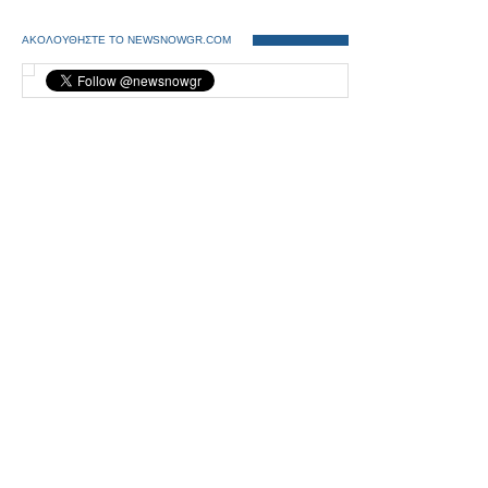
ΑΚΟΛΟΥΘΗΣΤΕ ΤΟ NEWSNOWGR.COM