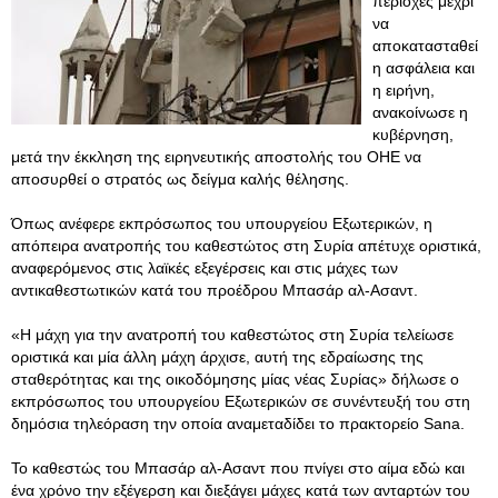
περιοχές μέχρι
να
αποκατασταθεί
η ασφάλεια και
η ειρήνη,
ανακοίνωσε η
κυβέρνηση,
μετά την έκκληση της ειρηνευτικής αποστολής του ΟΗΕ να
αποσυρθεί ο στρατός ως δείγμα καλής θέλησης.
Όπως ανέφερε εκπρόσωπος του υπουργείου Εξωτερικών, η
απόπειρα ανατροπής του καθεστώτος στη Συρία απέτυχε οριστικά,
αναφερόμενος στις λαϊκές εξεγέρσεις και στις μάχες των
αντικαθεστωτικών κατά του προέδρου Μπασάρ αλ-Ασαντ.
«Η μάχη για την ανατροπή του καθεστώτος στη Συρία τελείωσε
οριστικά και μία άλλη μάχη άρχισε, αυτή της εδραίωσης της
σταθερότητας και της οικοδόμησης μίας νέας Συρίας» δήλωσε ο
εκπρόσωπος του υπουργείου Εξωτερικών σε συνέντευξή του στη
δημόσια τηλεόραση την οποία αναμεταδίδει το πρακτορείο Sana.
Το καθεστώς του Μπασάρ αλ-Ασαντ που πνίγει στο αίμα εδώ και
ένα χρόνο την εξέγερση και διεξάγει μάχες κατά των ανταρτών του