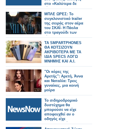
στο «Καλύτερα δε
γίνεται»
ΜΠΛΕ ΩΡΕΣ: Το
συγκλονιστικό trailer
της σειράς στον αέρα
του ΣΚΑΪ- Η Πάολα
στο τραγούδι των
τίτλων
TA SMPARTPHONES
ΘΑ ΚΟΤΣΙΖΟΥΝ
ΑΚΡΙΒΟΤΕΡΑ ΜΕ ΤΑ
ΙΔΙΑ SPECS ΛΟΓΩ
ΜΝΗΜΗΣ ΚΑΙ Α.Ι.
"Οι κόρες της
Αρετής": Αρετή, Άννα
και Ναταλία: Τρεις
γυναίκες, μια κοινή
μοίρα
Το σιδηροδρομικό
δυστύχημα θα
μπορούσε να είχε
αποφευχθεί αν ο
οδηγός είχε
χρησιμοποιήσει το
σύστημα έκτακτης