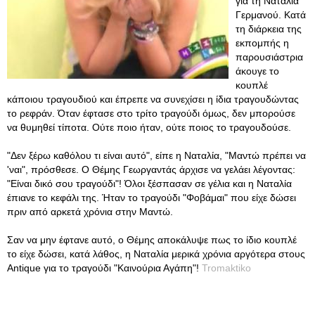
για τη Ναταλία
Γερμανού. Κατά
τη διάρκεια της
εκπομπής η
παρουσιάστρια
άκουγε το
κουπλέ
κάποιου τραγουδιού και έπρεπε να συνεχίσει η ίδια τραγουδώντας
το ρεφράν. Όταν έφτασε στο τρίτο τραγούδι όμως, δεν μπορούσε
να θυμηθεί τίποτα. Ούτε ποιο ήταν, ούτε ποιος το τραγουδούσε.
"Δεν ξέρω καθόλου τι είναι αυτό", είπε η Ναταλία, "Μαντώ πρέπει να
'ναι", πρόσθεσε. Ο Θέμης Γεωργαντάς άρχισε να γελάει λέγοντας:
"Είναι δικό σου τραγούδι"! Όλοι ξέσπασαν σε γέλια και η Ναταλία
έπιανε το κεφάλι της. Ήταν το τραγούδι "Φοβάμαι" που είχε δώσει
πριν από αρκετά χρόνια στην Μαντώ.
Σαν να μην έφτανε αυτό, ο Θέμης αποκάλυψε πως το ίδιο κουπλέ
το είχε δώσει, κατά λάθος, η Ναταλία μερικά χρόνια αργότερα στους
Antique για το τραγούδι "Καινούρια Αγάπη"!
Tromaktiko