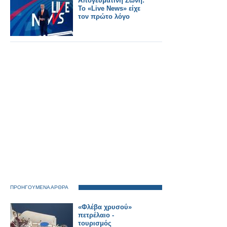
Απογευματινή Ζώνη:
ανάγκης σύμφωνα με
Το «Live News» είχε
έρευνα.
τον πρώτο λόγο
ΠΡΟΗΓΟΥΜΕΝΑ ΑΡΘΡΑ
«Φλέβα χρυσού»
πετρέλαιο -
τουρισμός