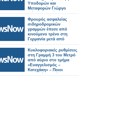
Υποδομών και
Μεταφορών Γιώργο
Κώτσηρα θα έχει ο
Κωνσταντίνος
Φρουρός ασφαλείας
Γκιουλέκας.
σιδηροδρομικών
γραμμών έπεσε από
κινούμενο τρένο στη
Γερμανία μετά από
διαμάχη.
Κυκλοφοριακές ρυθμίσεις
στη Γραμμή 3 του Μετρό
από αύριο στο τμήμα
«Ευαγγελισμός –
Κατεχάκη» – Ποιοι
σταθμοί θα κλείνουν στις
21:40.