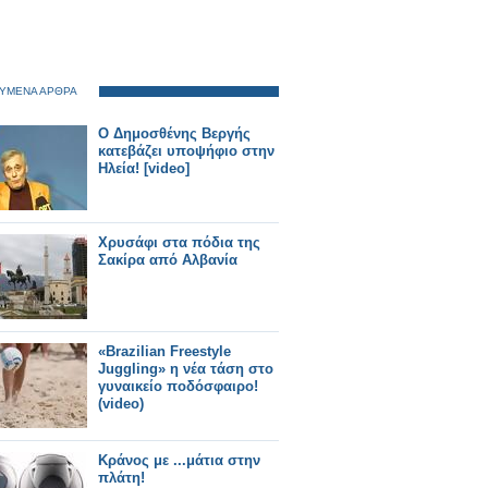
ΥΜΕΝΑ ΑΡΘΡΑ
Ο Δημοσθένης Βεργής
κατεβάζει υποψήφιο στην
Ηλεία! [video]
Χρυσάφι στα πόδια της
Σακίρα από Αλβανία
«Brazilian Freestyle
Juggling» η νέα τάση στο
γυναικείο ποδόσφαιρο!
(video)
Κράνος με ...μάτια στην
πλάτη!