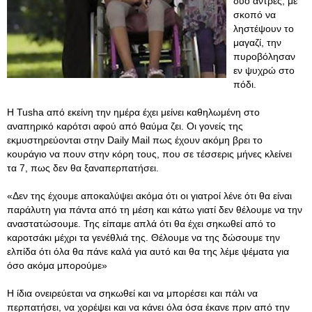
δύο άντρες, με
σκοπό να
ληστέψουν το
μαγαζί, την
πυροβόλησαν
εν ψυχρώ στο
πόδι.
Η Tusha από εκείνη την ημέρα έχει μείνει καθηλωμένη στο
αναπηρικό καρότσι αφού από θαύμα ζει. Οι γονείς της
εκμυστηρεύονται στην Daily Mail πως έχουν ακόμη βρει το
κουράγιο να πουν στην κόρη τους, που σε τέσσερις μήνες κλείνει
τα 7, πως δεν θα ξαναπερπατήσει.
«Δεν της έχουμε αποκαλύψει ακόμα ότι οι γιατροί λένε ότι θα είναι
παράλυτη για πάντα από τη μέση και κάτω γιατί δεν θέλουμε να την
αναστατώσουμε. Της είπαμε απλά ότι θα έχει σηκωθεί από το
καροτσάκι μέχρι τα γενέθλιά της. Θέλουμε να της δώσουμε την
ελπίδα ότι όλα θα πάνε καλά για αυτό και θα της λέμε ψέματα για
όσο ακόμα μπορούμε»
Η ίδια ονειρεύεται να σηκωθεί και να μπορέσει και πάλι να
περπατήσει, να χορέψει και να κάνει όλα όσα έκανε πριν από την