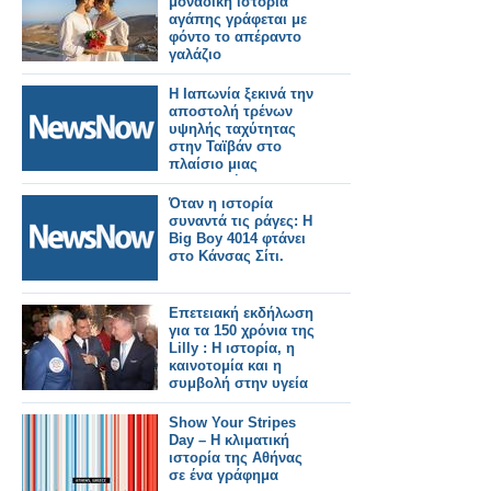
μοναδική ιστορία
αγάπης γράφεται με
φόντο το απέραντο
γαλάζιο
Η Ιαπωνία ξεκινά την
αποστολή τρένων
υψηλής ταχύτητας
στην Ταϊβάν στο
πλαίσιο μιας
σημαντικής
σιδηροδρομικής
Όταν η ιστορία
παραγγελίας.
συναντά τις ράγες: Η
Big Boy 4014 φτάνει
στο Κάνσας Σίτι.
Επετειακή εκδήλωση
για τα 150 χρόνια της
Lilly : Η ιστορία, η
καινοτομία και η
συμβολή στην υγεία
Show Your Stripes
Day – Η κλιματική
ιστορία της Αθήνας
σε ένα γράφημα