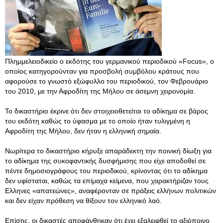
Πλημμελειοδικείο ο εκδότης του γερμανικού περιοδικού «Focus», ο
οποίος κατηγορούνταν για προσβολή συμβόλου κράτους που
αφορούσε το γνωστό εξώφυλλο του περιοδικού, τον Φεβρουάριο
του 2010, με την Αφροδίτη της Μήλου σε άσεμνη χειρονομία.
Το δικαστήριο έκρινε ότι δεν στοιχειοθετείται το αδίκημα σε βάρος
του εκδότη καθώς το ύφασμα με το οποίο ήταν τυλιγμένη η
Αφροδίτη της Μήλου, δεν ήταν η ελληνική σημαία.
Νωρίτερα το δικαστήριο κήρυξε απαράδεκτη την ποινική δίωξη για
το αδίκημα της συκοφαντικής δυσφήμισης που είχε αποδοθεί σε
πέντε δημοσιογράφους του περιοδικού, κρίνοντας ότι το αδίκημα
δεν υφίσταται, καθώς τα επίμαχα κείμενα, που χαρακτήριζαν τους
Ελληνες «απατεώνες», αναφέρονταν σε πράξεις ελλήνων πολιτικών
και δεν είχαν πρόθεση να θίξουν τον ελληνικό λαό.
Επίσης, οι δικαστές αποφάνθηκαν ότι έχει εξαλειφθεί το αξιόποινο