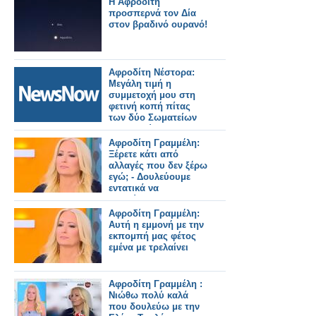
Η Αφροδίτη
προσπερνά τον Δία
στον βραδινό ουρανό!
Αφροδίτη Νέστορα:
Μεγάλη τιμή η
συμμετοχή μου στη
φετινή κοπή πίτας
των δύο Σωματείων
Συνταξιούχων
υπαλλήλων του ΟΣΕ.
Αφροδίτη Γραμμέλη:
Ξέρετε κάτι από
αλλαγές που δεν ξέρω
εγώ; - Δουλεύουμε
εντατικά να
βελτιώσουμε την
εκπομπή μας
Αφροδίτη Γραμμέλη:
Αυτή η εμμονή με την
εκπομπή μας φέτος
εμένα με τρελαίνει
Αφροδίτη Γραμμέλη :
Νιώθω πολύ καλά
που δουλεύω με την