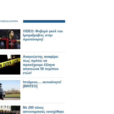
ΥΜΕΝΑ ΑΡΘΡΑ
VIDEO: Φοβερό γκολ του
Ιμπραΐμοβιτς στην
προπόνηση!
Αναγνώστης αναφέρει
πως πρέπει να
προσέχουμε έλληνα
απατεώνα 50 περίπου
ετών!
Ιπτάμενο.... αυτοκίνητο!
[ΒΙΝΤΕΟ]
Με 200 νέους
αστυνομικούς ενισχύθηκε