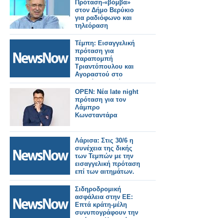
Πρόταση-«βόμβα»
στον Δήμο Βερύκιο
για ραδιόφωνο και
τηλεόραση
Τέμπη: Εισαγγελική
πρόταση για
παραπομπή
Τριαντόπουλου και
Αγοραστού στο
Ειδικό Δικαστήριο.
OPEN: Νέα late night
πρόταση για τον
Λάμπρο
Κωνσταντάρα
Λάρισα: Στις 30/6 η
συνέχεια της δικής
των Τεμπών με την
εισαγγελική πρόταση
επί των αιτημάτων.
Σιδηροδρομική
ασφάλεια στην ΕΕ:
Επτά κράτη-μέλη
συνυπογράφουν την