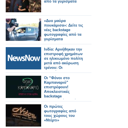
από τα γυρίσματα
«Δυο μαύρα
πουκάμισα»: Δείτε τις
νέες backstage
φωτογραφίες από τα
γυρίσματα
Ινδία: Αρνήθηκαν την
επιστροφή χρημάτων
σε ηλικιωμένο πολίτη
μετά από ακύρωση
τρένου: Οι
σιδηρόδρομοι
διατάχθηκαν να
Οι “Φόνοι στο
καταβάλουν
Καμπαναριό”
αποζημίωση 25.000
επιστρέφουν!
Ρουπίες.
Αποκλειστικές
backstage
φωτογραφίες από τα
γυρίσματα!
Οι πρώτες
φωτογραφίες από
τους χώρους του
«Ντέρτι»