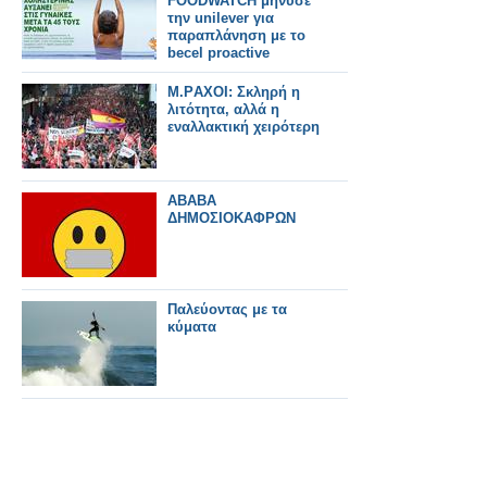
FOODWATCH μηνυσε
την unilever για
παραπλάνηση με το
becel proactive
M.ΡAXOI: Σκληρή η
λιτότητα, αλλά η
εναλλακτική χειρότερη
ΑΒΑΒΑ
ΔΗΜΟΣΙΟΚΑΦΡΩΝ
Παλεύοντας με τα
κύματα