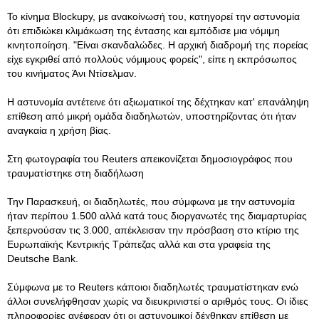
Το κίνημα Blockupy, με ανακοίνωσή του, κατηγορεί την αστυνομία
ότι επιδιώκει κλιμάκωση της έντασης και εμπόδισε μια νόμιμη
κινητοποίηση. "Είναι σκανδαλώδες. Η αρχική διαδρομή της πορείας
είχε εγκριθεί από πολλούς νόμιμους φορείς", είπε η εκπρόσωπος
του κινήματος Άνι Ντίσελμαν.
Η αστυνομία αντέτεινε ότι αξιωματικοί της δέχτηκαν κατ' επανάληψη
επίθεση από μικρή ομάδα διαδηλωτών, υποστηρίζοντας ότι ήταν
αναγκαία η χρήση βίας.
Στη φωτογραφία του Reuters απεικονίζεται δημοσιογράφος που
τραυματίστηκε στη διαδήλωση
Την Παρασκευή, οι διαδηλωτές, που σύμφωνα με την αστυνομία
ήταν περίπου 1.500 αλλά κατά τους διοργανωτές της διαμαρτυρίας
ξεπερνούσαν τις 3.000, απέκλεισαν την πρόσβαση στο κτίριο της
Ευρωπαϊκής Κεντρικής Τράπεζας αλλά και στα γραφεία της
Deutsche Bank.
Σύμφωνα με το Reuters κάποιοι διαδηλωτές τραυματίστηκαν ενώ
άλλοι συνελήφθησαν χωρίς να διευκρινιστεί ο αριθμός τους. Οι ίδιες
πληροφορίες ανέφεραν ότι οι αστυνομικοί δέχθηκαν επίθεση με