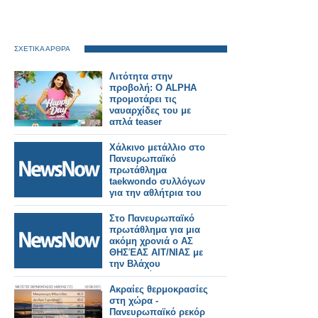
ΣΧΕΤΙΚΑ ΑΡΘΡΑ
Λιτότητα στην
προβολή: Ο ALPHA
προμοτάρει τις
ναυαρχίδες του με
απλά teaser
Χάλκινο μετάλλιο στο
Πανευρωπαϊκό
πρωτάθλημα
taekwondo συλλόγων
για την αθλήτρια του
ΑΣ ΘΗΣΈΑΣ
ΑΙΤΩΛΟΑΚΑΡΝΑΝΊΑΣ
Στο Πανευρωπαϊκό
Βλάχου-
πρωτάθλημα για μια
Τριανταφυλλακη
ακόμη χρονιά ο ΑΣ
Αναστασία.
ΘΗΣΈΑΣ ΑΙΤ/ΝΙΑΣ με
την Βλάχου
Αναστασία.
Ακραίες θερμοκρασίες
στη χώρα -
Πανευρωπαϊκό ρεκόρ