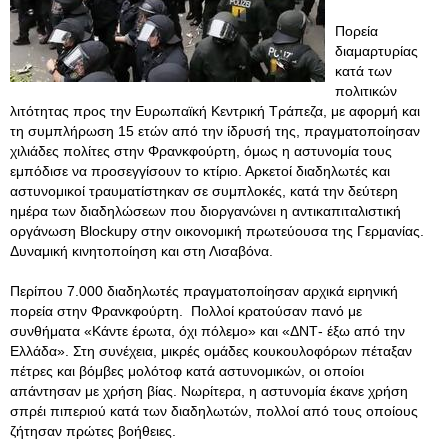
Πορεία
διαμαρτυρίας
κατά των
πολιτικών
λιτότητας προς την Ευρωπαϊκή Κεντρική Τράπεζα, με αφορμή και
τη συμπλήρωση 15 ετών από την ίδρυσή της, πραγματοποίησαν
χιλιάδες πολίτες στην Φρανκφούρτη, όμως η αστυνομία τους
εμπόδισε να προσεγγίσουν το κτίριο. Αρκετοί διαδηλωτές και
αστυνομικοί τραυματίστηκαν σε συμπλοκές, κατά την δεύτερη
ημέρα των διαδηλώσεων που διοργανώνει η αντικαπιταλιστική
οργάνωση Blockupy στην οικονομική πρωτεύουσα της Γερμανίας.
Δυναμική κινητοποίηση και στη Λισαβόνα.
Περίπου 7.000 διαδηλωτές πραγματοποίησαν αρχικά ειρηνική
πορεία στην Φρανκφούρτη. Πολλοί κρατούσαν πανό με
συνθήματα «Κάντε έρωτα, όχι πόλεμο» και «ΔΝΤ- έξω από την
Ελλάδα». Στη συνέχεια, μικρές ομάδες κουκουλοφόρων πέταξαν
πέτρες και βόμβες μολότοφ κατά αστυνομικών, οι οποίοι
απάντησαν με χρήση βίας. Νωρίτερα, η αστυνομία έκανε χρήση
σπρέι πιπεριού κατά των διαδηλωτών, πολλοί από τους οποίους
ζήτησαν πρώτες βοήθειες.