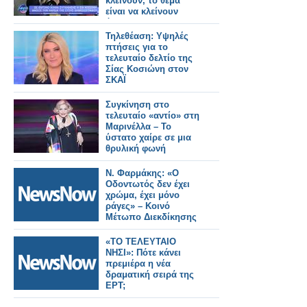
κλείνουν, το θέμα
είναι να κλείνουν
όμορφα και με
αξιοπρέπεια
Τηλεθέαση: Υψηλές
πτήσεις για το
τελευταίο δελτίο της
Σίας Κοσιώνη στον
ΣΚΑΪ
Συγκίνηση στο
τελευταίο «αντίο» στη
Μαρινέλλα – Το
ύστατο χαίρε σε μια
θρυλική φωνή
Ν. Φαρμάκης: «Ο
Οδοντωτός δεν έχει
χρώμα, έχει μόνο
ράγες» – Κοινό
Μέτωπο Διεκδίκησης
«ΤΟ ΤΕΛΕΥΤΑΙΟ
ΝΗΣΙ»: Πότε κάνει
πρεμιέρα η νέα
δραματική σειρά της
ΕΡΤ;