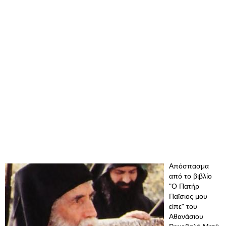
Απόσπασμα
από το βιβλίο
"Ο Πατήρ
Παϊσιος μου
είπε" του
Αθανάσιου