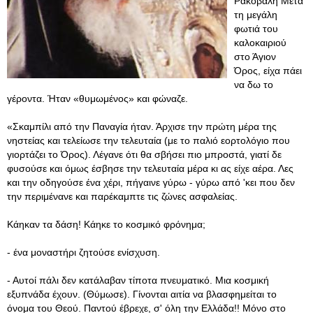
Ρακοβαλή Μετά
τη μεγάλη
φωτιά του
καλοκαιριού
στο Άγιον
Όρος, είχα πάει
να δω το
γέροντα. Ήταν «θυμωμένος» και φώναζε.
«Σκαμπίλι από την Παναγία ήταν. Άρχισε την πρώτη μέρα της
νηστείας και τελείωσε την τελευταία (με το παλιό εορτολόγιο που
γιορτάζει το Όρος). Λέγανε ότι θα σβήσει πιο μπροστά, γιατί δε
φυσούσε και όμως έσβησε την τελευταία μέρα κι ας είχε αέρα. Λες
και την οδηγούσε ένα χέρι, πήγαινε γύρω - γύρω από 'κει που δεν
την περιμένανε και παρέκαμπτε τις ζώνες ασφαλείας.
Κάηκαν τα δάση! Κάηκε το κοσμικό φρόνημα;
- ένα μοναστήρι ζητούσε ενίσχυση.
- Αυτοί πάλι δεν κατάλαβαν τίποτα πνευματικό. Μια κοσμική
εξυπνάδα έχουν. (Θύμωσε). Γίνονται αιτία να βλασφημείται το
όνομα του Θεού. Παντού έβρεχε, σ' όλη την Ελλάδα!! Μόνο στο