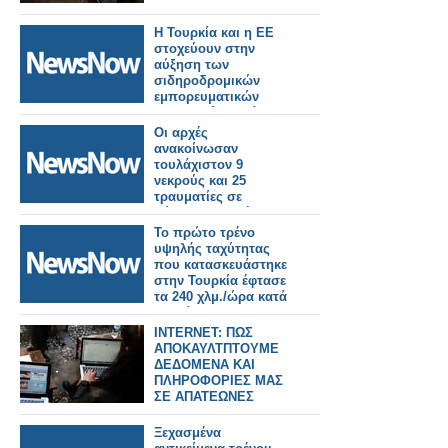
Η Τουρκία και η ΕΕ
στοχεύουν στην
αύξηση των
σιδηροδρομικών
εμπορευματικών
μεταφορών κατά
μήκος του Μεσαίου
Οι αρχές
Διαδρόμου.
ανακοίνωσαν
τουλάχιστον 9
νεκρούς και 25
τραυματίες σε
σύγκρουση τρένου
και λεωφορείου στη
Το πρώτο τρένο
Ζιμπάμπουε.
υψηλής ταχύτητας
που κατασκευάστηκε
στην Τουρκία έφτασε
τα 240 χλμ./ώρα κατά
τη διάρκεια των
δοκιμών
INTERNET: ΠΩΣ
ΑΠΟΚΑΥΛΤΠΤΟΥΜΕ
ΔΕΔΟΜΕΝΑ ΚΑΙ
ΠΛΗΡΟΦΟΡΙΕΣ ΜΑΣ
ΣΕ ΑΠΑΤΕΩΝΕΣ
ΑΘΕΛΑ ΜΑΣ
Ξεχασμένα