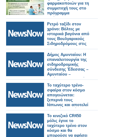
φαρμακοποιών για τη
συμμετοχή τους στο
πρόγραμμα
πρόληψης της
παχυσαρκίας
Ρετρό ταξίδι στον
χρόνο: Βόλτες με
ιστορικά βαγόνια από
τους Βουλγαρικούς
Σιδηροδρόμους στις
6–7 Ιουνίου.
Δήμος Αμυνταίου: Η
επαναλειτουργία της
σιδηροδρομικής
σύνδεσης Έδεσσας –
Αμυνταίου –
Φλώρινας αποτελεί
σημαντική εξέλιξη για
Το ταχύτερο τρένο-
τον τόπο μας.
σφαίρα στον κόσμο
απογειώνεται:
ξεπερνά τους
Ιάπωνες και αποτελεί
το μεγάλο καμάρι
ενός έθνους.
Το κινεζικό CR450
μόλις έγινε το
ταχύτερο τρένο στον
κόσμο και θα
μπορούσε να αφήσει