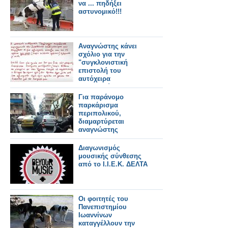
να ... πηδήξει
αστυνομικό!!!
Αναγνώστης κάνει
σχόλιο για την
"συγκλονιστική
επιστολή του
αυτόχειρα
συνταξιούχου"
Για παράνομο
παρκάρισμα
περιπολικού,
διαμαρτύρεται
αναγνώστης
Διαγωνισμός
μουσικής σύνθεσης
από το Ι.Ι.Ε.Κ. ΔΕΛΤΑ
Οι φοιτητές του
Πανεπιστημίου
Ιωαννίνων
καταγγέλλουν την