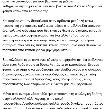
οριστικά ,συνταξιούχοι που βιώνουν τη μιζέρια της
καθημερινότητας,μια κοινωνία που βλέπει συνολικά το έδαφος να
φεύγει κάτω από τα πόδια της...
Και κυρίως να μην διαφαίνεται στον ορίζοντα μια θολή έστω
προοπτική για κάποιες καλύτερες μέρες στο μέλλον.Και απέναντι
ένα πολιτικό σύστημα που δεν είναι σε θέση να διαχειριστεί αυτή
την αυτοκαταστροφική πορεία και ένα άλλο τμήμα του να
καταστροφολογεί εκ του ασφαλούς και να υπόσχεται μαϊμού
σωτηρίες που δεν τις πιστεύει κανείς, παρά μόνο όσοι θέλουν να
πιαστούν από κάπου για να μην γκρεμιστούν ...
Βαυκαλιζόμαστε με συνταγές εθνικής υπερηφάνειας, ότι οι έλληνες
είναι ένας λαός που στα δύσκολα πάντα τα καταφέρνει. Εχουμε
φτάσει στο σημείο να αναζητούμε την ελπίδα στους πιο φαύλους
δημαγωγούς , ακόμα και σε ακροδεξιούς και ναζιστές , επειδή
παριστάνουν τους ελληναράδες, τους αδιάφθορους , τους
προασπιστές των ατομικών και εθνικών μας συμφερόντων.
Μόνο που έχουμε χάσει κάθε εμπιστοσύνη στη συλλογική δράση,
στην συλλογική αλληλεγγύη, στην κοινή
προσπάθεια.Αποδοκιμάζουμε,πολλές φορές δικαίως, τους πάντες
και τα πάντα ,αλλά πρωτίστως μας ενδιαφέρει ο εαυτούλης μας και