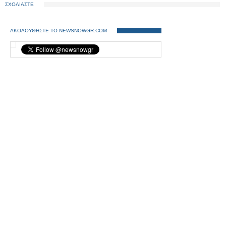
ΣΧΟΛΙΑΣΤΕ
είχαν συλλάβει για τον ίδιο
λόγο...
ΑΚΟΛΟΥΘΗΣΤΕ ΤΟ NEWSNOWGR.COM