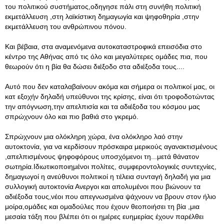
του πολιτικού συστήματος,οδηγησε πάλι στη συνήθη πολιτική
εκμετάλλευση ,στη λαϊκίστικη δημαγωγία και ψηφοθηρία ,στην
εκμετάλλευση του ανθρώπινου πόνου.
Και βέβαια, στα αναμενόμενα αυτοκαταστροφικά επεισόδια στο
κέντρο της Αθήνας από τις όλο και μεγαλύτερες ομάδες πια, που
θεωρούν ότι η βία θα δώσει διέξοδο στα αδιέξοδα τους....
Αυτό που δεν καταλαβαίνουν ακόμα και σήμερα οι πολιτικοί μας, οι
κατ εξοχήν δηλαδή υπεύθυνοι της κρίσης, είναι ότι τροφοδοτώντας
την απόγνωση,την απελπισία και τα αδιέξοδα του κόσμου μας
σπρώχνουν όλο και πιο βαθιά στο γκρεμό.
Σπρώχνουν μια ολόκληρη χώρα, ένα ολόκληρο λαό στην
αυτοκτονία, για να κερδίσουν πρόσκαιρα μερικούς αγανακτισμένους
,απελπισμένους ψηφοφόρους υποσχόμενοι τη...μετά θάνατον
σωτηρία.Ιδιωτικοποιημένοι πολίτες, συμφεροντολογικές συντεχνίες,
δημαγωγοί η ανεύθυνοι πολιτικοί η τέλεια συνταγή δηλαδή για μια
συλλογική αυτοκτονία Ανεργοι και απολυμένοι που βιώνουν τα
αδιέξοδα τους,νέοι που απεγνωσμένα ψάχνουν να βρουν στον ήλιο
μοίρα,ομάδες και ομαδούλες που έχουν θεοποιήσει τη βία ,μια
μεσαία τάξη που βλέπει ότι οι ημέρες ευημερίας έχουν παρέλθει