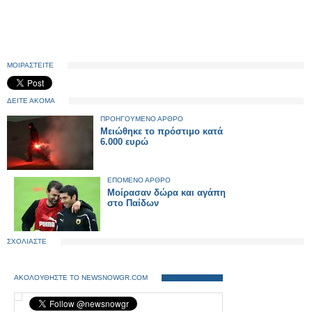
ΜΟΙΡΑΣΤΕΙΤΕ
ΔΕΙΤΕ ΑΚΟΜΑ
ΠΡΟΗΓΟΥΜΕΝΟ ΑΡΘΡΟ
Μειώθηκε το πρόστιμο κατά
6.000 ευρώ
ΕΠΟΜΕΝΟ ΑΡΘΡΟ
Μοίρασαν δώρα και αγάπη
στο Παίδων
ΣΧΟΛΙΑΣΤΕ
ΑΚΟΛΟΥΘΗΣΤΕ ΤΟ NEWSNOWGR.COM