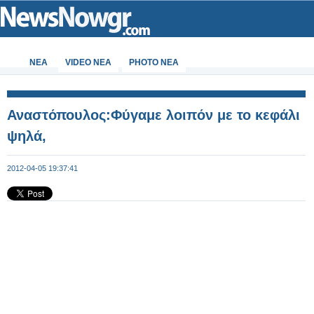
ΝΕΑ
VIDEO NEA
PHOTO NEA
Αναστόπουλος:Φύγαμε λοιπόν με το κεφάλι
ψηλά,
2012-04-05 19:37:41