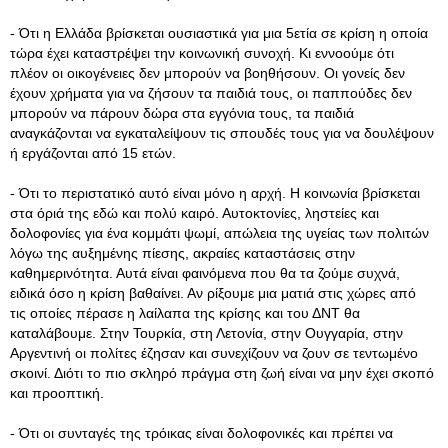
- Ότι η Ελλάδα βρίσκεται ουσιαστικά για μια 5ετία σε κρίση η οποία
τώρα έχει καταστρέψει την κοινωνική συνοχή. Κι εννοούμε ότι
πλέον οι οικογένειες δεν μπορούν να βοηθήσουν. Οι γονείς δεν
έχουν χρήματα για να ζήσουν τα παιδιά τους, οι παππούδες δεν
μπορούν να πάρουν δώρα στα εγγόνια τους, τα παιδιά
αναγκάζονται να εγκαταλείψουν τις σπουδές τους για να δουλέψουν
ή εργάζονται από 15 ετών.
- Ότι το περιστατικό αυτό είναι μόνο η αρχή. Η κοινωνία βρίσκεται
στα όριά της εδώ και πολύ καιρό. Αυτοκτονίες, ληστείες και
δολοφονίες για ένα κομμάτι ψωμί, απώλεια της υγείας των πολιτών
λόγω της αυξημένης πίεσης, ακραίες καταστάσεις στην
καθημερινότητα. Αυτά είναι φαινόμενα που θα τα ζούμε συχνά,
ειδικά όσο η κρίση βαθαίνει. Αν ρίξουμε μια ματιά στις χώρες από
τις οποίες πέρασε η λαίλαπα της κρίσης και του ΔΝΤ θα
καταλάβουμε. Στην Τουρκία, στη Λετονία, στην Ουγγαρία, στην
Αργεντινή οι πολίτες έζησαν και συνεχίζουν να ζουν σε τεντωμένο
σκοινί. Διότι το πιο σκληρό πράγμα στη ζωή είναι να μην έχει σκοπό
και προοπτική.
- Ότι οι συνταγές της τρόικας είναι δολοφονικές και πρέπει να