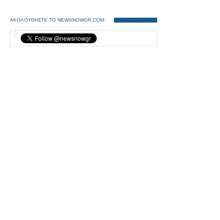
ΑΚΟΛΟΥΘΗΣΤΕ ΤΟ NEWSNOWGR.COM