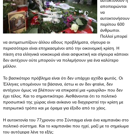
αυτοκτονούν ή
αποπειρώνται
να
αυτοκτονήσουν
περίπου 600
άνθρωποι.
Πολλοί μπορεί
να αντιμετωπίζουν άλλου είδους προβλήματα, σίγουρα οι
περισσότεροι είναι επηρεασμένοι από την οικονομική κρίση. Η
πίεση στα ελληνικά νοικοκυριά είναι ασφυκτική και σίγουρα κάποιοι
δεν αντέχουν ούτε μπορούν να πολεμήσουν για ένα καλύτερο
μέλλον.
Το βασικότερο πρόβλημα είναι ότι δεν υπάρχει αχτίδα φωτός. Οι
Έλληνες υπομένουν τα βάσανα, έστω κι αν δεν φταίνε, δεν
αντέχουν όμως να βλέπουν να επικρατεί μια «μαυρίλα» που δεν
έχει τέλος. Και το σημαντικότερο. Αισθάνονται ότι το πολιτικό
προσωπικό της χώρας είναι ανίκανο να διαχειριστεί την κρίση με
πατριωτικό τρόπο και με όραμα για έξοδο από το χάος.
Η αυτοκτονία του 77χρονου στο Σύνταγμα είναι ένα καμπανάκι στο
πολιτικό σύστημα. Και το καμπανάκι που ηχεί, μαζί με το σημείωμα
του αυτόχειρα λένε τα εξής: