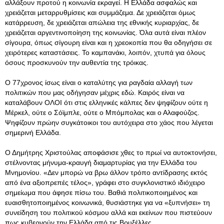
αλλάξουν προτού η κοινωνία εκραγεί. Η Ελλάδα ασφαλώς και
χρειάζεται μεταρρυθμίσεις και συμμάζεμα. Δε χρειάζεται όμως
κατάρρευση, δε χρειάζεται απώλεια της εθνικής κυριαρχίας, δε
χρειάζεται αργεντινοποίηση της κοινωνίας. Όλα αυτά είναι πλέον
σίγουρα, όπως σίγουρη είναι και η χρεοκοπία που θα οδηγήσει σε
χειρότερες καταστάσεις. Το καμπανάκι, λοιπόν, χτυπά για όλους
όσους προσκυνούν την αυθεντία της τρόικας.
Ο 77χρονος ίσως είναι ο καταλύτης για ραγδαία αλλαγή των
πολιτικών που μας οδήγησαν μέχρις εδώ. Καιρός είναι να
καταλάβουν ΟΛΟΙ ότι στις ελληνικές κάλπες δεν ψηφίζουν ούτε η
Μέρκελ, ούτε ο Σόϊμπλε, ούτε ο Μπόμπολας και ο Αλαφούζος.
Ψηφίζουν πρώην συγκάτοικοι του αυτόχειρα στο χάος που λέγεται
σημερινή Ελλάδα.
Ο Δημήτρης Χριστούλας αποφάσισε χθες το πρωί να αυτοκτονήσει,
στέλνοντας μήνυμα-κραυγή διαμαρτυρίας για την Ελλάδα του
Μνημονίου. «Δεν μπορώ να βρω άλλον τρόπο αντίδρασης εκτός
από ένα αξιοπρεπές τέλος», γράφει στο συγκλονιστικό ιδιόχειρο
σημείωμα που άφησε πίσω του. Βαθιά πολιτικοποιημένος και
ευαισθητοποιημένος κοινωνικά, θυσιάστηκε για να «ξυπνήσει» τη
συνείδηση του πολιτικού κόσμου αλλά και εκείνων που πιστεύουν
πως κυβερνούν την Ελλάδα από τις Βρυξέλλες.