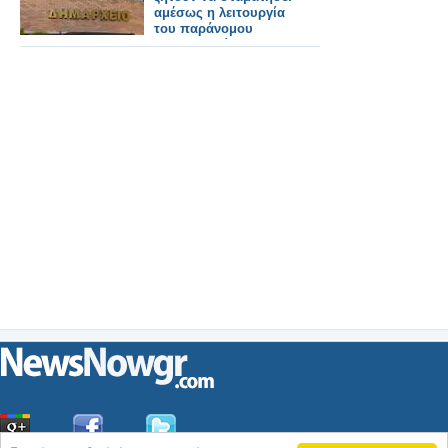
αμέσως η λειτουργία
του παράνομου
αμαξοστασίου του
δήμου Ν. Ηρακλείου