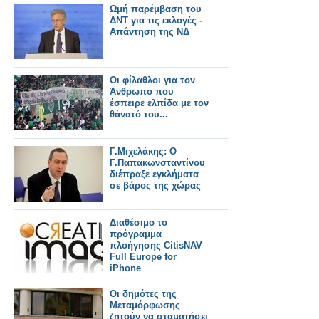
Ωμή παρέμβαση του
ΔΝΤ για τις εκλογές -
Απάντηση της ΝΔ
Οι φίλαθλοι για τον
Άνθρωπο που
έσπειρε ελπίδα με τον
θάνατό του...
Γ.Μιχελάκης: Ο
Γ.Παπακωνσταντίνου
διέπραξε εγκλήματα
σε βάρος της χώρας
Διαθέσιμο το
πρόγραμμα
πλοήγησης CitisNAV
Full Europe for
iPhone
Οι δημότες της
Μεταμόρφωσης
ζητούν να σταματήσει