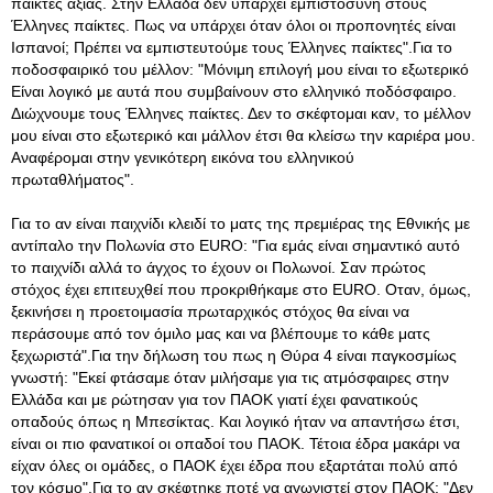
παίκτες αξίας. Στην Ελλάδα δεν υπάρχει εμπιστοσύνη στους
Έλληνες παίκτες. Πως να υπάρχει όταν όλοι οι προπονητές είναι
Ισπανοί; Πρέπει να εμπιστευτούμε τους Έλληνες παίκτες".Για το
ποδοσφαιρικό του μέλλον: "Μόνιμη επιλογή μου είναι το εξωτερικό
Είναι λογικό με αυτά που συμβαίνουν στο ελληνικό ποδόσφαιρο.
Διώχνουμε τους Έλληνες παίκτες. Δεν το σκέφτομαι καν, το μέλλον
μου είναι στο εξωτερικό και μάλλον έτσι θα κλείσω την καριέρα μου.
Αναφέρομαι στην γενικότερη εικόνα του ελληνικού
πρωταθλήματος".
Για το αν είναι παιχνίδι κλειδί το ματς της πρεμιέρας της Εθνικής με
αντίπαλο την Πολωνία στο EURO: "Για εμάς είναι σημαντικό αυτό
το παιχνίδι αλλά το άγχος το έχουν οι Πολωνοί. Σαν πρώτος
στόχος έχει επιτευχθεί που προκριθήκαμε στο EURO. Οταν, όμως,
ξεκινήσει η προετοιμασία πρωταρχικός στόχος θα είναι να
περάσουμε από τον όμιλο μας και να βλέπουμε το κάθε ματς
ξεχωριστά".Για την δήλωση του πως η Θύρα 4 είναι παγκοσμίως
γνωστή: "Εκεί φτάσαμε όταν μιλήσαμε για τις ατμόσφαιρες στην
Ελλάδα και με ρώτησαν για τον ΠΑΟΚ γιατί έχει φανατικούς
οπαδούς όπως η Μπεσίκτας. Και λογικό ήταν να απαντήσω έτσι,
είναι οι πιο φανατικοί οι οπαδοί του ΠΑΟΚ. Τέτοια έδρα μακάρι να
είχαν όλες οι ομάδες, ο ΠΑΟΚ έχει έδρα που εξαρτάται πολύ από
τον κόσμο".Για το αν σκέφτηκε ποτέ να αγωνιστεί στον ΠΑΟΚ: "Δεν