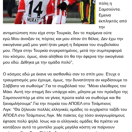
πόλη η
Σαμσούντα.
Εμεινα
έκπληκτός από
την
αντιμετώπιση που είχα στην Τουρκία, δεν το περίμενα ούτε
εγώ.Μου άνοιξαν τις πόρτες και μου είπαν ότι θέλεις. Δεν έχω την
οικογένεια μαζί μου γιατί ήταν μικρή η διάρκεια του συμβολαίου
μου. Πήγα στην Τουρκία συγκρατημένος, μετά την συμπεριφορά
του κόσμου, όμως, είναι αλήθεια ότι θα την έφερνα την οικογένεια
μου εδώ. Δέθηκα με την ομάδα πολύ",
Ο κόσμος εδώ με έκανε να αισθανθώ σαν το σπίτι μου. Ετυχε ο
τραυματισμός μου έχουμε, όμως, την δυνατότητα αν κερδίσουμε το
Σάββατο να σωθούμε".Για το συμβόλαιό του: "Μένει ελεύθερος τον
Μάιο. Αυτή την στιγμή δεν υπάρχει κάτι, μίλησα με τον πρόεδρο της
Σαμσουνσπόρ με είπε να γίνεις πρώτα καλά να σωθούμε και θα
ξαναμιλήσουμε".Για την πορεία του ΑΠΟΕΛ στο Τσάμπιονς
Λιγκ: "Θα ζήλευαν πολλές ελληνικές ομάδες το ευχάριστο ταξίδι του
ΑΠΟΕΛ στο Τσάμπιονς Λιγκ
. Με παίκτες όχι τόσο αναγνωρίσιμους
έφτασε πολύ ψηλά. Ισως και οι ελληνικές ομάδες θα πρέπει να
κοιτάξουν αυτό το μοντέλο χωρίς μεγάλα κόστη να παίρνουν