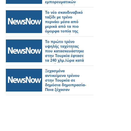
εμπορευματικών
μεταφορών κατά
μήκος του Μεσαίου
Το νέο σκανδιναβικό
Διαδρόμου.
ταξίδι με τρένο
περνάει μέσα από
μερικά από τα πιο
όμορφα τοπία της
Βόρειας Ευρώπης.
Το πρώτο τρένο
υψηλής ταχύτητας
που κατασκευάστηκε
στην Τουρκία έφτασε
τα 240 χλμ./ώρα κατά
τη διάρκεια των
δοκιμών
Ξεχασμένα
αντικείμενα τρένου
στην Τουρκία σε
δημόσια δημοπρασία-
Ποια ξέχασαν
περισσότερο οι
επιβάτες.