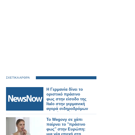
ΣΧΕΤΙΚΑ ΑΡΘΡΑ
Η Γερμανία δίνει το
οριστικό πράσινο
φως στην είσοδο της
Italo στην γερμανική
αγορά σιδηροδρόμων
υψηλής ταχύτητας.
Το Wegovy σε χάπι
παίρνει το ''πράσινο
φως'' στην Ευρώπη:
μια νέα εποχή στη