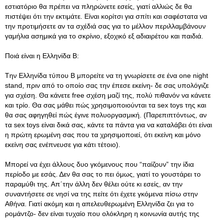
εστιατόριο θα πρέπει να πληρώνετε εσείς, γιατί αλλιώς δε θα
πιστέψει ότι την εκτιμάτε. Είναι κορίτσι για σπίτι και σαφέστατα να
την προτιμήσετε αν τα σχέδιά σας για το μέλλον περιλλαμβάνουν
γαμήλια ασημικά για το σκρίνιο, εξοχικό εξ αδιαιρέτου και παιδιά.
Ποιά είναι η Ελληνίδα Β:
Tην Ελληνίδα τύπου Β μπορείτε να τη γνωρίσετε σε ένα one night
stand, πριν από το οποίο σας την έπεσε εκείνη- δε σας υπολόγιζε
για σχέση. Θα κάνετε free σχέση μαζί της, πολύ πιθανόν να κάνετε
και τρίο. Θα σας μάθει πώς χρησιμοποιούνται τα sex toys της και
θα σας αφηγηθεί πώς έγινε πολυοργασμική. (Παρεπιπτόντως, αν
τα sex toys είναι δικά σας, κάντε τα πάντα για να καταλάβει ότι είναι
η πρώτη ερωμένη σας που τα χρησιμοποιεί, ότι εκείνη και μόνο
εκείνη σας ενέπνευσε για κάτι τέτοιο).
Μπορεί να έχει άλλους δυο γκόμενους που “παίζουν” την ίδια
περίοδο με εσάς. Δεν θα σας το πει όμως, γιατί το γουστάρει το
παραμύθι της. Απ΄την άλλη δεν θέλει ούτε κι εσείς, αν την
συναντήσετε σε νησί να της πείτε ότι έχετε γκόμενα πίσω στην
Αθήνα. Γιατί ακόμη και η απελευθερωμένη Ελληνίδα ζει για το
ρομάντζο- δεν είναι τυχαίο που ολόκληρη η κοινωνία αυτής της