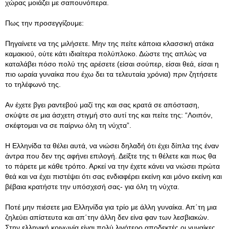
χώρας μοιάζει με σαπουνόπερα.
Πως την προσεγγίζουμε:
Πηγαίνετε να της μιλήσετε. Μην της πείτε κάποια κλασσική ατάκα
καμακιού, ούτε κάτι ιδιαίτερα πολύπλοκο. Δώστε της απλώς να
καταλάβει πόσο πολύ της αρέσετε (είσαι σούπερ, είσαι θεά, είσαι η
πιο ωραία γυναίκα που έχω δει τα τελευταία χρόνια) πριν ζητήσετε
το τηλέφωνό της.
Αν έχετε βγει ραντεβού μαζί της και σας κρατά σε απόσταση,
σκύψτε σε μια άσχετη στιγμή στο αυτί της και πείτε της: “Λοιπόν,
σκέφτομαι να σε παίρνω όλη τη νύχτα”.
Η Ελληνίδα τα θέλει αυτά, να νιώσει δηλαδή ότι έχει δίπλα της έναν
άντρα που δεν της αφήνει επιλογή. Δείξτε της τι θέλετε και πως θα
το πάρετε με κάθε τρόπο. Αρκεί να την έχετε κάνει να νιώσει πρώτα
θεά και να έχει πιστέψει ότι σας ενδιαφέρει εκείνη και μόνο εκείνη και
βέβαια κρατήστε την υπόσχεσή σας- για όλη τη νύχτα.
Ποτέ μην πιέσετε μια Ελληνίδα για τρίο με άλλη γυναίκα. Απ΄τη μια
ζηλεύει απίστευτα και απ΄την άλλη δεν είνα φαν των λεσβιακών.
Στην ελληνική κοινωνία είναι πολύ λιγότερο αποδεκτές οι γυναίκες