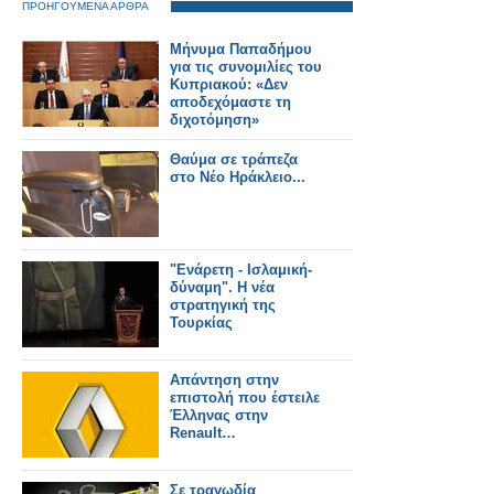
ΠΡΟΗΓΟΥΜΕΝΑ ΑΡΘΡΑ
Μήνυμα Παπαδήμου
για τις συνομιλίες του
Κυπριακού: «Δεν
αποδεχόμαστε τη
διχοτόμηση»
Θαύμα σε τράπεζα
στο Νέο Ηράκλειο...
"Ενάρετη - Ισλαμική-
δύναμη". Η νέα
στρατηγική της
Τουρκίας
Απάντηση στην
επιστολή που έστειλε
Έλληνας στην
Renault…
Σε τραγωδία