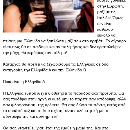
καυτές γυναίκες
στην Ευρώπη,
μαζί με τις
Ιταλίδες Όμως
δεν είναι
καθόλου
εύκολο να
πείσεις μια Ελληνίδα να ξαπλώσει μαζί σου στο κρεβάτι. Το σίγουρο
είναι πως θα σε παιδέψει και αν πολεμήσεις και δεν εγκαταλείψεις
την μάχη, θα κερδίσεις τον πόλεμο!
Καταρχάς θα πρέπει να ξεχωρίσουμε τις Ελληνίδες σε δυο
κατηγορίες την Ελληνίδα Α και την Ελληνίδα Β.
Ποιά είναι η Ελληνίδα Α:
Η Ελληνίδα τύπου Α έχει υιοθετήσει το παραδοσιακό πρότυπο. Θα
σας παιδέψει στην αρχή κι αυτό μην το πάρετε σαν απόρριψη, αλλά
σαν φιλοφρόνηση: της αρέσετε. Θα σας δώσει τα πάντα, εκτός από
το ομαδικό σεξ και τη free σχέση- είναι πολύ κτητική με το
σύντροφό της και συντηρητική.
Θα σας νταντεύει, γιατί έτσι της έμαθε η μαμά της. Και στο