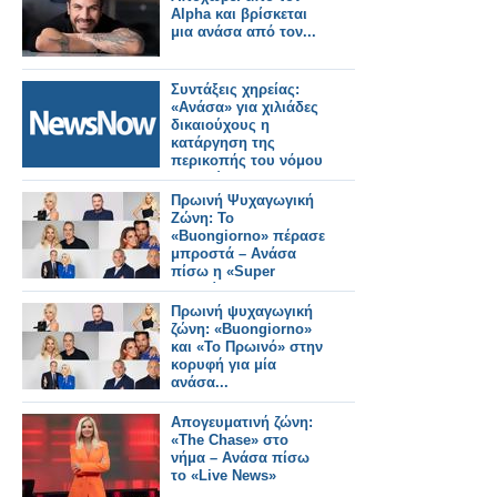
Alpha και βρίσκεται
μια ανάσα από τον...
Συντάξεις χηρείας:
«Ανάσα» για χιλιάδες
δικαιούχους η
κατάργηση της
περικοπής του νόμου
Κατρούγκαλου –
Παραδείγματα.
Πρωινή Ψυχαγωγική
Ζώνη: Το
«Buongiorno» πέρασε
μπροστά – Ανάσα
πίσω η «Super
Κατερίνα»
Πρωινή ψυχαγωγική
ζώνη: «Buongiorno»
και «Το Πρωινό» στην
κορυφή για μία
ανάσα...
Απογευματινή ζώνη:
«The Chase» στο
νήμα – Ανάσα πίσω
το «Live News»