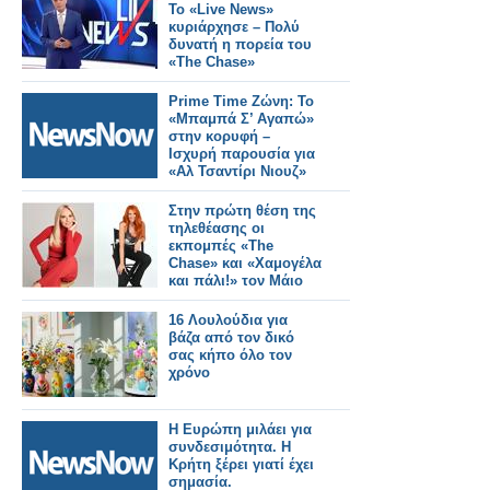
Το «Live News»
κυριάρχησε – Πολύ
δυνατή η πορεία του
«The Chase»
Prime Time Ζώνη: Το
«Μπαμπά Σ’ Αγαπώ»
στην κορυφή –
Ισχυρή παρουσία για
«Αλ Τσαντίρι Νιουζ»
Στην πρώτη θέση της
τηλεθέασης οι
εκπομπές «The
Chase» και «Χαμογέλα
και πάλι!» τον Μάιο
16 Λουλούδια για
βάζα από τον δικό
σας κήπο όλο τον
χρόνο
Η Ευρώπη μιλάει για
συνδεσιμότητα. Η
Κρήτη ξέρει γιατί έχει
σημασία.