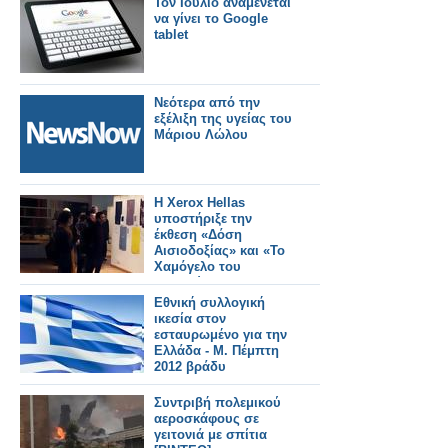
Τον Ιούλιο αναμένεται
να γίνει το Google
tablet
Νεότερα από την
εξέλιξη της υγείας του
Μάριου Λώλου
Η Xerox Hellas
υποστήριξε την
έκθεση «Δόση
Αισιοδοξίας» και «Το
Χαμόγελο του
Παιδιού»
Εθνική συλλογική
ικεσία στον
εσταυρωμένο για την
Ελλάδα - Μ. Πέμπτη
2012 βράδυ
Συντριβή πολεμικού
αεροσκάφους σε
γειτονιά με σπίτια