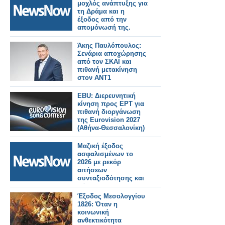
μοχλός ανάπτυξης για
τη Δράμα και η
έξοδος από την
απομόνωσή της.
Άκης Παυλόπουλος:
Σενάρια αποχώρησης
από τον ΣΚΑΪ και
πιθανή μετακίνηση
στον ΑΝΤ1
EBU: Διερευνητική
κίνηση προς ΕΡΤ για
πιθανή διοργάνωση
της Eurovision 2027
(Αθήνα-Θεσσαλονίκη)
Μαζική έξοδος
ασφαλισμένων το
2026 με ρεκόρ
αιτήσεων
συνταξιοδότησης και
φόβους για
αυστηρότερα όρια.
Έξοδος Μεσολογγίου
1826: Όταν η
κοινωνική
ανθεκτικότητα