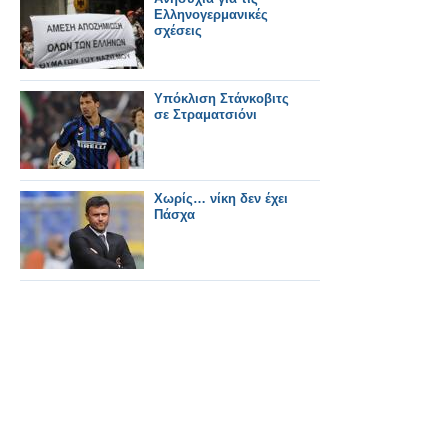
Ελληνογερμανικές
σχέσεις
Υπόκλιση Στάνκοβιτς
σε Στραματσιόνι
Χωρίς… νίκη δεν έχει
Πάσχα