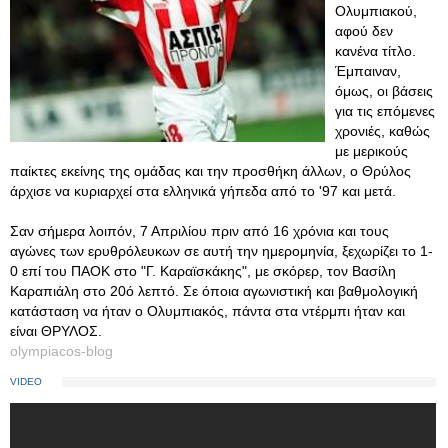
Ολυμπιακού,
αφού δεν
κανένα τίτλο.
Έμπαιναν,
όμως, οι βάσεις
για τις επόμενες
χρονιές, καθώς
με μερικούς
παίκτες εκείνης της ομάδας και την προσθήκη άλλων, ο Θρύλος
άρχισε να κυριαρχεί στα ελληνικά γήπεδα από το '97 και μετά.
Σαν σήμερα λοιπόν, 7 Απριλίου πριν από 16 χρόνια και τους
αγώνες των ερυθρόλευκων σε αυτή την ημερομηνία, ξεχωρίζει το 1-
0 επί του ΠΑΟΚ στο "Γ. Καραϊσκάκης", με σκόρερ, τον Βασίλη
Καραπιάλη στο 20ό λεπτό. Σε όποια αγωνιστική και βαθμολογική
κατάσταση να ήταν ο Ολυμπιακός, πάντα στα ντέρμπι ήταν και
είναι ΘΡΥΛΟΣ.
olympiacos-blog
VIDEO