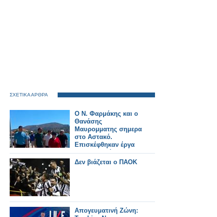
ΣΧΕΤΙΚΑ ΑΡΘΡΑ
Ο Ν. Φαρμάκης και ο
Θανάσης
Μαυρομματης σημερα
στο Αστακό.
Επισκέφθηκαν έργα
που εκτελούνται στην
περιοχή και
Δεν βιάζεται ο ΠΑΟΚ
συναντήθηκαν με
φορείς και πολίτες
(φωτο-βιντεο)
Απογευματινή Ζώνη: