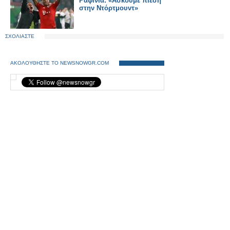
Ραφίνια: «Ασκούμε πίεση
στην Ντόρτμουντ»
ΣΧΟΛΙΑΣΤΕ
ΑΚΟΛΟΥΘΗΣΤΕ ΤΟ NEWSNOWGR.COM