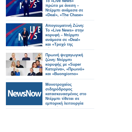
Το «Live News»
πρώτο με άνεση –
Ντέρμπι ανάμεσα σε
«Deal», «The Chase»
και «Τροχό»
Απογευματινή Ζώνη:
Το «Live News» στην
κορυφή – Ντέρμπι
ανάμεσα σε «Deal»
και «Τροχό της
Τύχης»
Πρωινή ψυχαγωγική
ζώνη: Ντέρμπι
κορυφής με «Super
Κατερίνα», «Πρωινό»
και «Buongiorno»
Μονοτροχαίος
σιδηρόδρομος
κατασκευασμένος στο
Ντέρμπι τίθεται σε
εμπορική λειτουργία
στο Κάιρο.