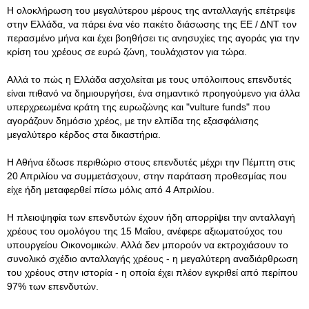
Η ολοκλήρωση του μεγαλύτερου μέρους της ανταλλαγής επέτρεψε
στην Ελλάδα, να πάρει ένα νέο πακέτο διάσωσης της ΕΕ / ΔΝΤ τον
περασμένο μήνα και έχει βοηθήσει τις ανησυχίες της αγοράς για την
κρίση του χρέους σε ευρώ ζώνη, τουλάχιστον για τώρα.
Αλλά το πώς η Ελλάδα ασχολείται με τους υπόλοιπους επενδυτές
είναι πιθανό να δημιουργήσει, ένα σημαντικό προηγούμενο για άλλα
υπερχρεωμένα κράτη της ευρωζώνης και "vulture funds" που
αγοράζουν δημόσιο χρέος, με την ελπίδα της εξασφάλισης
μεγαλύτερο κέρδος στα δικαστήρια.
Η Αθήνα έδωσε περιθώριο στους επενδυτές μέχρι την Πέμπτη στις
20 Απριλίου να συμμετάσχουν, στην παράταση προθεσμίας που
είχε ήδη μεταφερθεί πίσω μόλις από 4 Απριλίου.
Η πλειοψηφία των επενδυτών έχουν ήδη απορρίψει την ανταλλαγή
χρέους του ομολόγου της 15 Μαΐου, ανέφερε αξιωματούχος του
υπουργείου Οικονομικών. Αλλά δεν μπορούν να εκτροχιάσουν το
συνολικό σχέδιο ανταλλαγής χρέους - η μεγαλύτερη αναδιάρθρωση
του χρέους στην ιστορία - η οποία έχει πλέον εγκριθεί από περίπου
97% των επενδυτών.