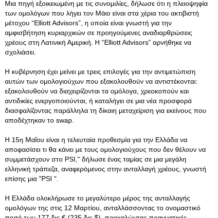
Μια πηγή εξοικειωμένη με τις συνομιλίες, δήλωσε ότι η πλειοψηφία
των ομολόγων που λήγει τον Μάιο είναι στα χέρια του ακτιβιστή
μέτοχου “Elliott Advisors”, η οποία είναι γνωστή για την
αμφισβήτηση κυριαρχικών σε προηγούμενες αναδιαρθρώσεις
χρέους στη Λατινική Αμερική. Η “Elliott Advisors” αρνήθηκε να
σχολιάσει.
Η κυβέρνηση έχει μείνει με τρεις επιλογές για την αντιμετώπιση
αυτών των ομολογιούχων που εξακολουθούν να αντιστέκονται:
εξακολουθούν να διαχειρίζονται τα ομόλογα, χρεοκοπούν και
αντιδικίες ενεργοποιούνται, ή καταλήγει σε μια νέα προσφορά
διασφαλίζοντας παράλληλα τη δίκαιη μεταχείριση για εκείνους που
αποδέχτηκαν το swap.
Η 15η Μαΐου είναι η τελευταία προθεσμία για την Ελλάδα να
αποφασίσει τι θα κάνει με τους ομολογιούχους που δεν θέλουν να
συμμετάσχουν στο PSI," δήλωσε ένας ταμίας σε μια μεγάλη
ελληνική τράπεζα, αναφερόμενος στην ανταλλαγή χρέους, γνωστή
επίσης μια "PSI ".
Η Ελλάδα ολοκλήρωσε το μεγαλύτερο μέρος της ανταλλαγής
ομολόγων της στις 12 Μαρτίου, ανταλλάσσοντας το ονομαστικό
ποσό των 177 δις € (235 δις $), προκαλώντας πραγματικές