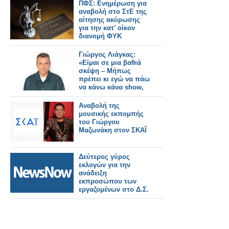
ΠΦΣ: Ενημέρωση για
αναβολή στο ΣτΕ της
αίτησης ακύρωσης
για την κατ' οίκον
διανομή ΦΥΚ
Γιώργος Λιάγκας:
«Είμαι σε μια βαθιά
σκέψη – Mήπως
πρέπει κι εγώ να πάω
να κάνω κάνα show,
κάποιες late night…»
Αναβολή της
μουσικής εκπομπής
του Γιώργου
Μαζωνάκη στον ΣΚΑΪ
Δεύτερος γύρος
εκλογών για την
ανάδειξη
εκπροσώπου των
εργαζομένων στο Δ.Σ.
του ΟΣΕ