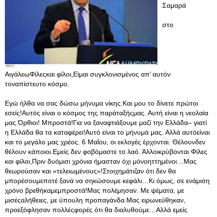
Σαμαρά
στο
ΑιγάλεωΦίλεςκαι φίλοι,Είμαι συγκλονισμένος απ’ αυτόν
τοναπίστευτο κόσμο.
Εγώ ήλθα να σας δώσω μήνυμα νίκης.Και μου το δίνετε πρώτοι
εσείς!Αυτός είναι ο κόσμος της παράταξήςμας. Αυτή είναι η νεολαία
μας.Όρθιοι! Μπροστά!Για να ξαναφτιάξουμε μαζί την Ελλάδα– γιατί
η Ελλάδα θα τα καταφέρει!Αυτό είναι το μήνυμά μας. Αλλά αυτόείναι
και το μεγάλο μας χρέος. 6 Μαΐου, οι εκλογές έρχονται. Θέλουνδεν
θέλουν κάποιοι.Εμείς δεν φοβόμαστε το λαό. Άλλοικρύβονται Φίλες
και φίλοι,Πριν δυόμισι χρόνια ήμασταν όχι μόνοηττημένοι…Μας
θεωρούσαν και «τελειωμένους»!Στοιχημάτιζαν ότι δεν θα
μπορέσουμεποτέ ξανά να σηκώσουμε κεφάλι…Κι όμως, σε ενάμιση
χρόνο βρεθήκαμεμπροστά!Μας πολέμησαν. Με ψέματα, με
μισέςαλήθειες, με ύπουλη προπαγάνδα.Μας ειρωνεύθηκαν,
προεξόφλησαν πολλέςφορές ότι θα διαλυθούμε…Aλλά εμείς