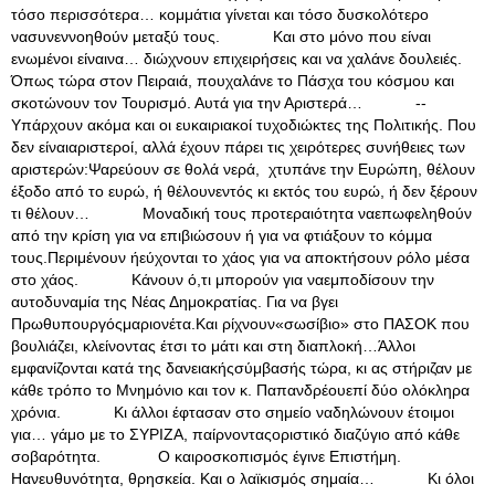
τόσο περισσότερα… κομμάτια γίνεται και τόσο δυσκολότερο
νασυνεννοηθούν μεταξύ τους. Και στο μόνο που είναι
ενωμένοι είναινα… διώχνουν επιχειρήσεις και να χαλάνε δουλειές.
Όπως τώρα στον Πειραιά, πουχαλάνε το Πάσχα του κόσμου και
σκοτώνουν τον Τουρισμό. Αυτά για την Αριστερά… --
Υπάρχουν ακόμα και οι ευκαιριακοί τυχοδιώκτες της Πολιτικής. Που
δεν είναιαριστεροί, αλλά έχουν πάρει τις χειρότερες συνήθειες των
αριστερών:Ψαρεύουν σε θολά νερά, χτυπάνε την Ευρώπη, θέλουν
έξοδο από το ευρώ, ή θέλουνεντός κι εκτός του ευρώ, ή δεν ξέρουν
τι θέλουν… Μοναδική τους προτεραιότητα ναεπωφεληθούν
από την κρίση για να επιβιώσουν ή για να φτιάξουν το κόμμα
τους.Περιμένουν ήεύχονται το χάος για να αποκτήσουν ρόλο μέσα
στο χάος. Κάνουν ό,τι μπορούν για ναεμποδίσουν την
αυτοδυναμία της Νέας Δημοκρατίας. Για να βγει
Πρωθυπουργόςμαριονέτα.Και ρίχνουν«σωσίβιο» στο ΠΑΣΟΚ που
βουλιάζει, κλείνοντας έτσι το μάτι και στη διαπλοκή…Άλλοι
εμφανίζονται κατά της δανειακήςσύμβασής τώρα, κι ας στήριζαν με
κάθε τρόπο το Μνημόνιο και τον κ. Παπανδρέουεπί δύο ολόκληρα
χρόνια. Κι άλλοι έφτασαν στο σημείο ναδηλώνουν έτοιμοι
για… γάμο με το ΣΥΡΙΖΑ, παίρνονταςοριστικό διαζύγιο από κάθε
σοβαρότητα. Ο καιροσκοπισμός έγινε Επιστήμη.
Ηανευθυνότητα, θρησκεία. Και ο λαϊκισμός σημαία… Κι όλοι