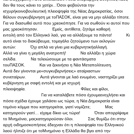
δεν θα τους κάνει το χατίρι…Όσοι φοβούνται την
ισχυρήκοινοβουλευτική πλειοψηφία της Νέας Δημοκρατίας, όσοι
θέλουν συγκυβέρνηση με τοΠΑΣΟΚ, είναι για να μην αλλάξει τίποτε.
Για να διασωθεί αυτό που χρεοκόπησε. Για να σωθούν κι αυτοί που
μας χρεοκόπησαν. Εμείς, αντίθετα, ζητάμε καθαρή
εντολή από τον Ελληνικό λαό, για να αλλάξουμε τα πάντα! Κι
αυτό είναι το διακύβευμα, τομεγάλο ζητούμενο των εκλογών
αυτών: Όχι απλά να γίνει μια κυβερνητικήαλλαγή.
Αλλά να γίνει η μεγάλη ανατροπή! Να αλλάξει η χώρα
σελίδα. Να τελειώσουμε με τα φαντάσματα
τουΠΑΣΟΚ. Και να ξεκινήσει η Νέα Μεταπολίτευση.
Αυτά δεν γίνονται με«συγκυβερνήσεις» αταίριαστων
συνεταίρων. Αυτά γίνονται με λαό ενωμένο, ναστηρίζει μια
κυβέρνηση με σαφή εντολή και με ισχυρή
πλειοψηφία. Φίλες και φίλοι,
Για να καταλάβετε πόσο έχουμεενοχλήσει και
πόσα σχέδια έχουμε χαλάσει ως τώρα, η Νέα Δημοκρατία είναι
τομόνο κόμμα που κατηγορείται, γιατί νομίζετε; Μας
κατηγορούν γιατί… είχαμε δίκιο ως τώρα! Όταν απορρίψαμε
το Μνημόνιο, μαςκατηγορούσαν όλοι. Σας θυμίζω ότι στην
αρχή οιδημοσκοπήσεις έδειχναν ότι η πλειοψηφία του Ελληνικού
λαού ήλπιζε ότι με τοΜνημόνιο η Ελλάδα θα βγει από την