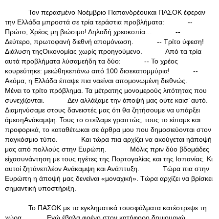
Τον περασμένο Νοέμβριο Παπανδρέουκαι ΠΑΣΟΚ έφεραν
την Ελλάδα μπροστά σε τρία τεράστια προβλήματα: --
Πρώτο, Χρέος μη βιώσιμο! Δηλαδή χρεοκοπία… --
Δεύτερο, πρωτοφανή διεθνή απομόνωση. -- Τρίτο ύφεση!
Διάλυση τηςΟικονομίας χωρίς προηγούμενο. Από τα τρία
αυτά προβλήματα λύσαμεήδη τα δύο: -- Το χρέος
κουρεύτηκε: μειώθηκεπάνω από 100 δισεκατομμύρια! --
Ακόμα, η Ελλάδα έπαψε πια ναείναι απομονωμένη διεθνώς.
Μένει το τρίτο πρόβλημα. Τα μέτρατης μονομερούς λιτότητας που
συνεχίζονται. Δεν αλλάξαμε την άποψή μας ούτε καισ’ αυτό.
Διαμηνύσαμε στους δανειστές μας ότι θα ζητήσουμε να υπάρξει
άμεσηΑνάκαμψη. Τους το στείλαμε γραπτώς, τους το είπαμε και
προφορικά, το καταθέτωκαι σε άρθρα μου που δημοσιεύονται στον
παγκόσμιο τύπο. Και τώρα πια αρχίζει να ακούγεται ηάποψή
μας από πολλούς στην Ευρώπη. Μόλις πριν δύο βδομάδες
είχασυνάντηση με τους ηγέτες της Πορτογαλίας και της Ισπανίας. Κι
αυτοί ζητάνεπλέον Ανάκαμψη και Ανάπτυξη. Τώρα πια στην
Ευρώπη η άποψή μας δενείναι «μοναχική». Τώρα αρχίζει να βρίσκει
σημαντική υποστήριξη.
Το ΠΑΣΟΚ με τα εγκληματικά τουσφάλματα κατέστρεψε τη
χώρα. Εγώ έβαλα φρένο στον κατήφορο,δημιουργώ