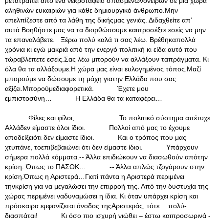
μετατραπεί από ένα νεκροταφείο σπασμένωνονείρων σε μια χώρα
αληθινών ευκαιριών για κάθε δημιουργικό άνθρωπο.Μην
απελπίζεστε από τα λάθη της δικήςμας γενιάς. Διδαχθείτε απ’
αυτά.Βοηθήστε μας να τα διορθώσουμε καιπροσέξτε εσείς να μην
τα επαναλάβετε. Ξέρω πολύ καλά τι σας λέω. Βρέθηκαπολλά
χρόνια κι εγώ μακριά από την ενεργό πολιτική κι είδα αυτό που
τώραβλέπετε εσείς.Σας λέω μπορούν να αλλάξουν ταπράγματα. Κι
όλα θα τα αλλάξουμε.Η χώρα μας είναι ευλογημένος τόπος.Μαζί
μπορούμε να δώσουμε τη μάχη γιατην Ελλάδα που σας
αξίζει.Μπορούμεδιαφορετικά. Έχετε μου
εμπιστοσύνη… Η Ελλάδα θα τα καταφέρει…
Φίλες και φίλοι, Το πολιτικό σύστημα απέτυχε.
Αλλάδεν είμαστε όλοι ίδιοι. Πολλοί από μας το έχουμε
αποδείξειότι δεν είμαστε ίδιοι. Και ο τρόπος που μας
χτυπάνε, τοεπιβεβαιώνει ότι δεν είμαστε ίδιοι. Υπάρχουν
σήμερα πολλά κόμματα.-- Άλλα επιδιώκουν να διασωθούν απότην
κρίση. Όπως το ΠΑΣΟΚ… -- Άλλα απλώς τζογάρουν στην
κρίση.Όπως η Αριστερά…Γιατί πάντα η Αριστερά περιμένει
τηνκρίση για να μεγαλώσει την επιρροή της. Από την δυστυχία της
χώρας περιμένει ναδυναμώσει η ίδια. Κι όταν υπάρχει κρίση και
πρόσκαιρα εμφανίζεται άνοδος τηςΑριστεράς, τότε… πολύ-
διασπάται! Κι όσο πιο ισχυρή νιώθει – έστω καιπροσωρινά -