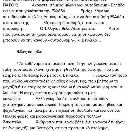
ΠΑΣΟΚ; Ακούστε: σήμερα μιλάνε για«αυτοδύναμη» Ελλάδα
εκείνοι που γονάτισαν την Ελλάδα. Εμείς μιλάμε για
αυτοδυναμία τηςΝέας Δημοκρατίας, ώστε να ξανασταθεί η Ελλάδα
στα πόδια της. Ως εδώ η διαφθορά, η ταπείνωση,
ηπαρακμή… Ο Έλληνας θέλει Αξιοπρέπεια. Αυτοί
που γονάτισαν τη χώρα δενμπορούν να τη σηκώσουν, δεν
μπορούν να την κάνουν «αυτοδύναμη», κ. Βενιζέλο…
Φίλες και φίλοι,
* Απευθύνομαι στη μεσαία τάξη. Στην πληγωμένη μεσαία
τάξη πουπρώτα εκείνη χτύπησε η θύελλα της ύφεσης. Που μας
έφερε ο κ. Παπανδρέου με τονκ. Βενιζέλο. Γνωρίζω τον πόνο
που νιώθουνεκατοντάδες χιλιάδες οικογένειες, που βλέπουν τα
μαγαζιά ή τις εταιρίες τους νακλείνουν ή να κινδυνεύουν άμεσα με
λουκέτο. Η ανεργία είναι η χειρότερηαρρώστια μιας
κοινωνίας. Αλλά γνωρίζω ότι οι άνθρωποι αυτοίδεν
χτυπήθηκαν μόνο οικονομικά. Η κρίση τους τραυμάτισε ηθικά και
ψυχολογικά.Γιατί μαζί με την επιχείρηση βούλιαξε και ένα όνειρο.
Πολλές φορές και μιαοικογενειακή παράδοση πολλών
δεκαετιών. Άνθρωποι που είχαν βάλει ό,τι είχανκαι δεν είχαν
σε ένα μαγαζί, μια βιοτεχνία, σε ένα προσωπικό στοίχημα,