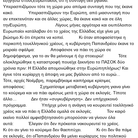
εξηγήσω στουςΕυρωπαίους ότι η συνταγή δεν βγαίνει.
Υπερασπιζόμουν τότε τη χώρα μου απόμια συνταγή που της έκανε
κακό. Υπερασπιζόμουν την Ευρώπη, από μιασυνταγή που
αν επεκτεινόταν και σε άλλες χώρες, θα έκανε κακό και σε όλη
τηνΕυρώπη. Λίγους μήνες αργότερα και οιυπόλοιποι
Ευρωπαίοι κατάλαβαν ότι το χρέος της Ελλάδας είχε γίνει μη
βιώσιμο.Κι ότι έπρεπε να κοπεί. Κι όταν αποφασίστηκε η
περικοπή τουελληνικού χρέους, η κυβέρνηση Παπανδρέου έκανε το
μοιραίο σφάλμα: Αποφάσισε να πάει τη χώρα σε
δημοψήφισμα, για το αν θα μείνουμε ή όχι στοευρώ! Τότε
ολοκληρώθηκε η καταστροφή πουείχε ξεκινήσει το ΠΑΣΟΚ δύο
χρόνια πριν: Η Ελλάδα απομονώθηκε στην Ευρώπηπλήρως! Και
έγινε τότε κυρίαρχη η άποψη να μας βγάλουν από το ευρώ...
Τότε, αρχές Νοέμβρη, παρεμβήκαμε καιπήραμε κρίσιμες
αποφάσεις: Σχηματίσαμε μεταβατική κυβέρνηση γιανα γίνει
το κούρεμα και να πάει αμέσως μετά η χώρα σε εκλογές. Τίποτε
άλλο… Δεν ήταν «συγκυβέρνηση». Δεν υπήρχεκοινό
πρόγραμμα. Υπήρχε μόνο η ανάγκη να κουρευτεί τοελληνικό
χρέος και να πάει η Ελλάδα ομαλά σε εκλογές. Τον καιρό
εκείνο πολλοί αμφισβήτησανότι μπορούσαν να γίνουν όλα
αυτά: Έλεγαν ότι δεν πρόκειται νακουρευτεί το χρέος.
Κι ότι αν γίνει το κούρεμα δεν θαεπιτύχει. Κι ότι δεν θα πάμε
σε εκλογές, ότι οΠαπανδρέου θα μείνει κυρίαρχος του πολιτικού