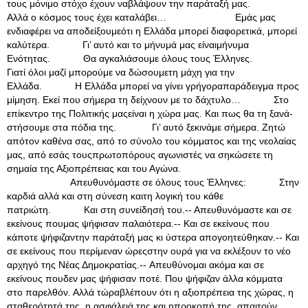
τους μόνιμο στόχο έχουν ναβλάψουν την παράταξή μας.
Αλλά ο κόσμος τους έχει καταλάβει… Εμάς μας
ενδιαφέρει να αποδείξουμεότι η Ελλάδα μπορεί διαφορετικά, μπορεί
καλύτερα. Γι’ αυτό και το μήνυμά μας είναιμήνυμα
Ενότητας. Θα αγκαλιάσουμε όλους τους Έλληνες.
Γιατί όλοι μαζί μπορούμε να δώσουμετη μάχη για την
Ελλάδα. Η Ελλάδα μπορεί να γίνει γρήγοραπαράδειγμα προς
μίμηση. Εκεί που σήμερα τη δείχνουν με το δάχτυλο… Στο
επίκεντρο της Πολιτικής μαςείναι η χώρα μας. Και πως θα τη ξανά-
στήσουμε στα πόδια της. Γι’ αυτό ξεκινάμε σήμερα. Ζητώ
απότον καθένα σας, από το σύνολο του κόμματος και της νεολαίας
μας, από εσάς τουςπρωτοπόρους αγωνιστές να σηκώσετε τη
σημαία της Αξιοπρέπειας και του Αγώνα.
Απευθυνόμαστε σε όλους τους Έλληνες: Στην
καρδιά αλλά και στη σύνεση καιτη λογική του κάθε
πατριώτη. Και στη συνείδησή του.-- Απευθυνόμαστε και σε
εκείνους πουμας ψήφισαν παλαιότερα.-- Και σε εκείνους που
κάποτε ψήφιζαντην παράταξή μας κι ύστερα απογοητεύθηκαν.-- Και
σε εκείνους που περίμεναν ώρεςστην ουρά για να εκλέξουν το νέο
αρχηγό της Νέας Δημοκρατίας.-- Απευθύνομαι ακόμα και σε
εκείνους πουδεν μας ψήφισαν ποτέ. Που ψήφιζαν άλλα κόμματα
στο παρελθόν. Αλλά τώραβλέπουν ότι η αξιοπρέπεια της χώρας, η
σταθερότητά της, η ασφάλειά της και ηπροκοπή της, απαιτούν