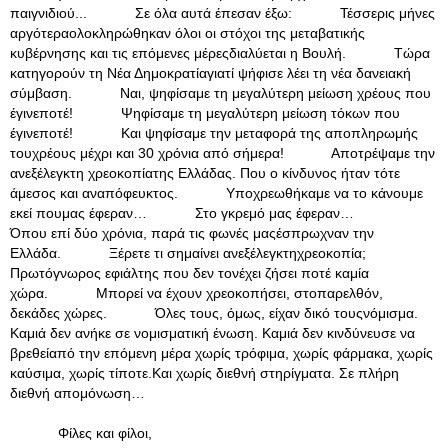
παιγνιδιού... Σε όλα αυτά έπεσαν έξω: Τέσσερις μήνες
αργότεραολοκληρώθηκαν όλοι οι στόχοι της μεταβατικής
κυβέρνησης και τις επόμενες μέρεςδιαλύεται η Βουλή. Τώρα
κατηγορούν τη Νέα Δημοκρατίαγιατί ψήφισε λέει τη νέα δανειακή
σύμβαση. Ναι, ψηφίσαμε τη μεγαλύτερη μείωση χρέους που
έγινεποτέ! Ψηφίσαμε τη μεγαλύτερη μείωση τόκων που
έγινεποτέ! Και ψηφίσαμε την μεταφορά της αποπληρωμής
τουχρέους μέχρι και 30 χρόνια από σήμερα! Αποτρέψαμε την
ανεξέλεγκτη χρεοκοπίατης Ελλάδας. Που ο κίνδυνος ήταν τότε
άμεσος και αναπόφευκτος. Υποχρεωθήκαμε να το κάνουμε
εκεί πουμας έφεραν… Στο γκρεμό μας έφεραν…
Όπου επί δύο χρόνια, παρά τις φωνές μαςέσπρωχναν την
Ελλάδα. Ξέρετε τι σημαίνει ανεξέλεγκτηχρεοκοπία;
Πρωτόγνωρος εφιάλτης που δεν τονέχει ζήσει ποτέ καμία
χώρα. Μπορεί να έχουν χρεοκοπήσει, στοπαρελθόν,
δεκάδες χώρες. Όλες τους, όμως, είχαν δικό τουςνόμισμα.
Καμιά δεν ανήκε σε νομισματική ένωση. Καμιά δεν κινδύνευσε να
βρεθείαπό την επόμενη μέρα χωρίς τρόφιμα, χωρίς φάρμακα, χωρίς
καύσιμα, χωρίς τίποτε.Και χωρίς διεθνή στηρίγματα. Σε πλήρη
διεθνή απομόνωση…
Φίλες και φίλοι,