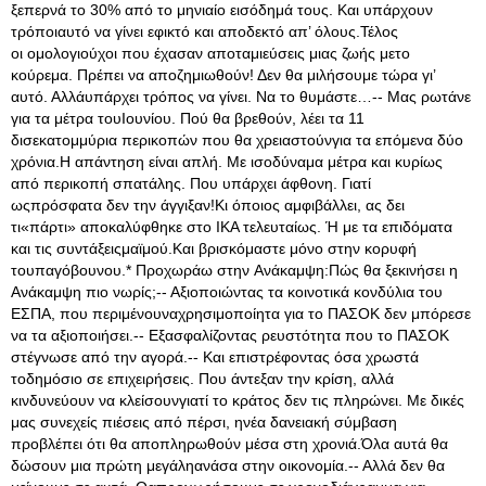
ξεπερνά το 30% από το μηνιαίο εισόδημά τους. Και υπάρχουν
τρόποιαυτό να γίνει εφικτό και αποδεκτό απ’ όλους.Τέλος
οι ομολογιούχοι που έχασαν αποταμιεύσεις μιας ζωής μετο
κούρεμα. Πρέπει να αποζημιωθούν! Δεν θα μιλήσουμε τώρα γι’
αυτό. Αλλάυπάρχει τρόπος να γίνει. Να το θυμάστε…-- Μας ρωτάνε
για τα μέτρα τουΙουνίου. Πού θα βρεθούν, λέει τα 11
δισεκατομμύρια περικοπών που θα χρειαστούνγια τα επόμενα δύο
χρόνια.Η απάντηση είναι απλή. Με ισοδύναμα μέτρα και κυρίως
από περικοπή σπατάλης. Που υπάρχει άφθονη. Γιατί
ωςπρόσφατα δεν την άγγιξαν!Κι όποιος αμφιβάλλει, ας δει
τι«πάρτι» αποκαλύφθηκε στο ΙΚΑ τελευταίως. Ή με τα επιδόματα
και τις συντάξειςμαϊμού.Και βρισκόμαστε μόνο στην κορυφή
τουπαγόβουνου.* Προχωράω στην Ανάκαμψη:Πώς θα ξεκινήσει η
Ανάκαμψη πιο νωρίς;-- Αξιοποιώντας τα κοινοτικά κονδύλια του
ΕΣΠΑ, που περιμένουναχρησιμοποίητα για το ΠΑΣΟΚ δεν μπόρεσε
να τα αξιοποιήσει.-- Εξασφαλίζοντας ρευστότητα που το ΠΑΣΟΚ
στέγνωσε από την αγορά.-- Και επιστρέφοντας όσα χρωστά
τοδημόσιο σε επιχειρήσεις. Που άντεξαν την κρίση, αλλά
κινδυνεύουν να κλείσουνγιατί το κράτος δεν τις πληρώνει. Με δικές
μας συνεχείς πιέσεις από πέρσι, ηνέα δανειακή σύμβαση
προβλέπει ότι θα αποπληρωθούν μέσα στη χρονιά.Όλα αυτά θα
δώσουν μια πρώτη μεγάληανάσα στην οικονομία.-- Αλλά δεν θα