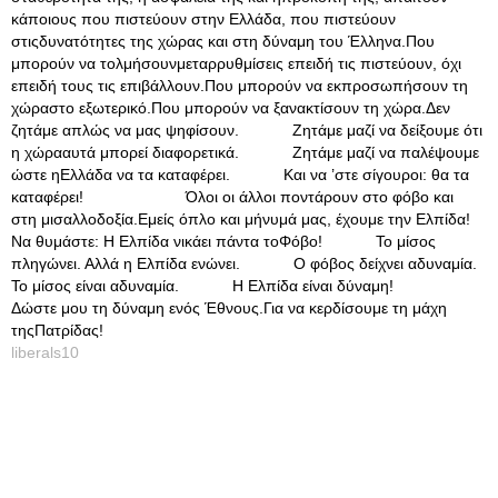
κάποιους που πιστεύουν στην Ελλάδα, που πιστεύουν
στιςδυνατότητες της χώρας και στη δύναμη του Έλληνα.Που
μπορούν να τολμήσουνμεταρρυθμίσεις επειδή τις πιστεύουν, όχι
επειδή τους τις επιβάλλουν.Που μπορούν να εκπροσωπήσουν τη
χώραστο εξωτερικό.Που μπορούν να ξανακτίσουν τη χώρα.Δεν
ζητάμε απλώς να μας ψηφίσουν. Ζητάμε μαζί να δείξουμε ότι
η χώρααυτά μπορεί διαφορετικά. Ζητάμε μαζί να παλέψουμε
ώστε ηΕλλάδα να τα καταφέρει. Και να ’στε σίγουροι: θα τα
καταφέρει! Όλοι οι άλλοι ποντάρουν στο φόβο και
στη μισαλλοδοξία.Εμείς όπλο και μήνυμά μας, έχουμε την Ελπίδα!
Να θυμάστε: Η Ελπίδα νικάει πάντα τοΦόβο! Το μίσος
πληγώνει. Αλλά η Ελπίδα ενώνει. Ο φόβος δείχνει αδυναμία.
Το μίσος είναι αδυναμία. Η Ελπίδα είναι δύναμη!
Δώστε μου τη δύναμη ενός Έθνους.Για να κερδίσουμε τη μάχη
τηςΠατρίδας!
liberals10