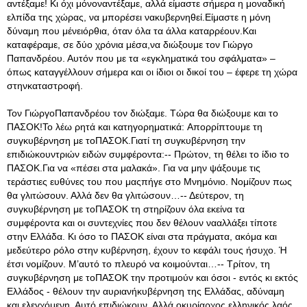
αντέξαμε! Κι όχι μόνοναντέξαμε, αλλά είμαστε σήμερα η μοναδική
ελπίδα της χώρας, να μπορέσει νακυβερνηθεί.Είμαστε η μόνη
δύναμη που μένειόρθια, όταν όλα τα άλλα καταρρέουν.Και
καταφέραμε, σε δύο χρόνια μέσα,να διώξουμε τον Γιώργο
Παπανδρέου. Αυτόν που με τα «εγκληματικά του σφάλματα» –
όπως καταγγέλλουν σήμερα και οι ίδιοι οι δικοί του – έφερε τη χώρα
στηνκαταστροφή.
Τον ΓιώργοΠαπανδρέου τον διώξαμε. Τώρα θα διώξουμε και το
ΠΑΣΟΚ!Το λέω ρητά και κατηγορηματικά: Απορρίπτουμε τη
συγκυβέρνηση με τοΠΑΣΟΚ.Γιατί τη συγκυβέρνηση την
επιδιώκουντριών ειδών συμφέροντα:-- Πρώτον, τη θέλει το ίδιο το
ΠΑΣΟΚ.Για να «πέσει στα μαλακά». Για να μην ψάξουμε τις
τεράστιες ευθύνες του που μαςπήγε στο Μνημόνιο. Νομίζουν πως
θα γλιτώσουν. Αλλά δεν θα γλιτώσουν…-- Δεύτερον, τη
συγκυβέρνηση με τοΠΑΣΟΚ τη στηρίζουν όλα εκείνα τα
συμφέροντα και οι συντεχνίες που δεν θέλουν νααλλάξει τίποτε
στην Ελλάδα. Κι όσο το ΠΑΣΟΚ είναι στα πράγματα, ακόμα και
μεδεύτερο ρόλο στην κυβέρνηση, έχουν το κεφάλι τους ήσυχο. Ή
έτσι νομίζουν. Μ’αυτό το πλευρό να κοιμούνται…-- Τρίτον, τη
συγκυβέρνηση με τοΠΑΣΟΚ την προτιμούν και όσοι - εντός κι εκτός
Ελλάδος - θέλουν την αυριανήκυβέρνηση της Ελλάδας, αδύναμη
και ελεγχόμενη. Αυτό επιδιώκουν. Αλλά οκυρίαρχος ελληνικός λαός