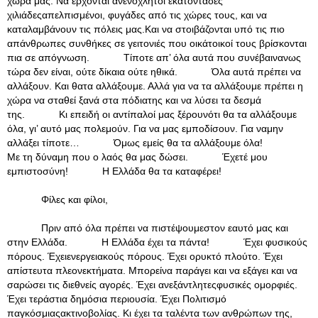
χώρα μας. Να έρχονται ανενόχλητοι εκατοντάδες
χιλιάδεςαπελπισμένοι, φυγάδες από τις χώρες τους, και να
καταλαμβάνουν τις πόλεις μας.Και να στοιβάζονται υπό τις πιο
απάνθρωπες συνθήκες σε γειτονιές που οικάτοικοί τους βρίσκονται
πια σε απόγνωση. Τίποτε απ’ όλα αυτά που συνέβαινανως
τώρα δεν είναι, ούτε δίκαια ούτε ηθικά. Όλα αυτά πρέπει να
αλλάξουν. Και θατα αλλάξουμε. Αλλά για να τα αλλάξουμε πρέπει η
χώρα να σταθεί ξανά στα πόδιατης και να λύσει τα δεσμά
της. Κι επειδή οι αντίπαλοί μας ξέρουνότι θα τα αλλάξουμε
όλα, γι’ αυτό μας πολεμούν. Για να μας εμποδίσουν. Για ναμην
αλλάξει τίποτε… Όμως εμείς θα τα αλλάξουμε όλα!
Με τη δύναμη που ο λαός θα μας δώσει. Έχετέ μου
εμπιστοσύνη! Η Ελλάδα θα τα καταφέρει!
Φίλες και φίλοι,
Πριν από όλα πρέπει να πιστέψουμεστον εαυτό μας και
στην Ελλάδα. Η Ελλάδα έχει τα πάντα! Έχει φυσικούς
πόρους. Έχειενεργειακούς πόρους. Έχει ορυκτό πλούτο. Έχει
απίστευτα πλεονεκτήματα. Μπορείνα παράγει και να εξάγει και να
σαρώσει τις διεθνείς αγορές. Έχει ανεξάντλητεςφυσικές ομορφιές.
Έχει τεράστια δημόσια περιουσία. Έχει Πολιτισμό
παγκόσμιαςακτινοβολίας. Κι έχει τα ταλέντα των ανθρώπων της,