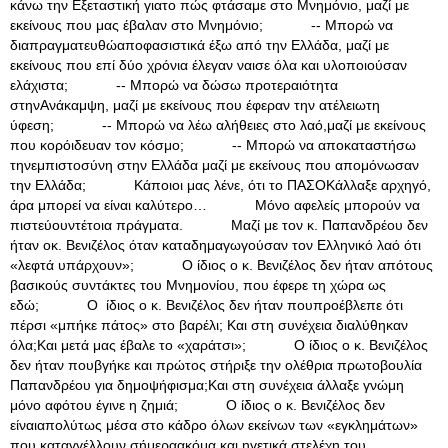
κάνω την Εξεταστική γιατο πώς φτάσαμε στο Μνημόνιο, μαζί με
εκείνους που μας έβαλαν στο Μνημόνιο; -- Μπορώ να
διαπραγματευθώαποφασιστικά έξω από την Ελλάδα, μαζί με
εκείνους που επί δύο χρόνια έλεγαν ναισε όλα και υλοποιούσαν
ελάχιστα; -- Μπορώ να δώσω προτεραιότητα
στηνΑνάκαμψη, μαζί με εκείνους που έφεραν την ατέλειωτη
ύφεση; -- Μπορώ να λέω αλήθειες στο λαό,μαζί με εκείνους
που κορόιδευαν τον κόσμο; -- Μπορώ να αποκαταστήσω
τηνεμπιστοσύνη στην Ελλάδα μαζί με εκείνους που απομόνωσαν
την Ελλάδα; Κάποιοι μας λένε, ότι το ΠΑΣΟΚάλλαξε αρχηγό,
άρα μπορεί να είναι καλύτερο… Μόνο αφελείς μπορούν να
πιστεύουντέτοια πράγματα. Μαζί με τον κ. Παπανδρέου δεν
ήταν οκ. Βενιζέλος όταν καταδημαγωγούσαν τον Ελληνικό λαό ότι
«λεφτά υπάρχουν»; Ο ίδιος ο κ. Βενιζέλος δεν ήταν απότους
βασικούς συντάκτες του Μνημονίου, που έφερε τη χώρα ως
εδώ; Ο ίδιος ο κ. Βενιζέλος δεν ήταν πουπροέβλεπε ότι
πέρσι «μπήκε πάτος» στο βαρέλι; Και στη συνέχεια διαλύθηκαν
όλα;Και μετά μας έβαλε το «χαράτσι»; Ο ίδιος ο κ. Βενιζέλος
δεν ήταν πουβγήκε και πρώτος στήριξε την ολέθρια πρωτοβουλία
Παπανδρέου για δημοψήφισμα;Και στη συνέχεια άλλαξε γνώμη
μόνο αφότου έγινε η ζημιά; Ο ίδιος ο κ. Βενιζέλος δεν
είναιαπολύτως μέσα στο κάδρο όλων εκείνων των «εγκλημάτων»
που καταγγέλλουν σήμεραακόμα και ηγετικά στελέχη του