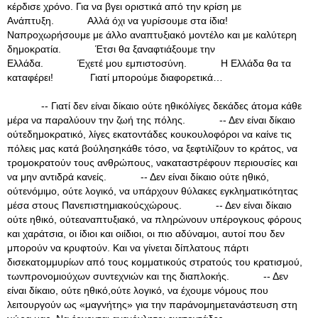
κέρδισε χρόνο. Για να βγει οριστικά από την κρίση με
Ανάπτυξη. Αλλά όχι να γυρίσουμε στα ίδια!
Ναπροχωρήσουμε με άλλο αναπτυξιακό μοντέλο και με καλύτερη
δημοκρατία. Έτσι θα ξαναφτιάξουμε την
Ελλάδα. Έχετέ μου εμπιστοσύνη. Η Ελλάδα θα τα
καταφέρει! Γιατί μπορούμε διαφορετικά…
-- Γιατί δεν είναι δίκαιο ούτε ηθικόλίγες δεκάδες άτομα κάθε
μέρα να παραλύουν την ζωή της πόλης. -- Δεν είναι δίκαιο
ούτεδημοκρατικό, λίγες εκατοντάδες κουκουλοφόροι να καίνε τις
πόλεις μας κατά βούλησηκάθε τόσο, να ξεφτιλίζουν το κράτος, να
τρομοκρατούν τους ανθρώπους, νακαταστρέφουν περιουσίες και
να μην αντιδρά κανείς. -- Δεν είναι δίκαιο ούτε ηθικό,
ούτενόμιμο, ούτε λογικό, να υπάρχουν θύλακες εγκληματικότητας
μέσα στους Πανεπιστημιακούςχώρους. -- Δεν είναι δίκαιο
ούτε ηθικό, ούτεαναπτυξιακό, να πληρώνουν υπέρογκους φόρους
και χαράτσια, οι ίδιοι και οιίδιοι, οι πιο αδύναμοι, αυτοί που δεν
μπορούν να κρυφτούν. Και να γίνεται δίπλατους πάρτι
δισεκατομμυρίων από τους κομματικούς στρατούς του κρατισμού,
τωνπρονομιούχων συντεχνιών και της διαπλοκής. -- Δεν
είναι δίκαιο, ούτε ηθικό,ούτε λογικό, να έχουμε νόμους που
λειτουργούν ως «μαγνήτης» για την παράνομημετανάστευση στη