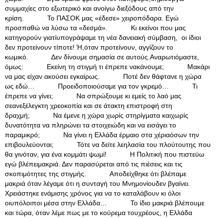
συμμαχίες στο εξωτερικό και ανοίγω διεξόδους από την
κρίση. Το ΠΑΣΟΚ μας «έδεσε» χειροπόδαρα. Εγώ
προσπαθώ να λύσω τα «δεσμά». Κι εκείνοι που μας
κατηγορούν γιατίυπογράψαμε τη νέα δανειακή σύμβαση, οι ίδιοι
δεν προτείνουν τίποτε! Ή,όταν προτείνουν, αγγίζουν το
κωμικό. Δεν δίνουμε σημασία σε αυτούς.Αναρωτιόμαστε,
όμως: Εκείνη τη στιγμή τι έπρεπε νακάνουμε; Μακάρι
να μας είχαν ακούσει εγκαίρως. Ποτέ δεν θάφτανε η χώρα
ως εδώ… Προειδοποιούσαμε για τον γκρεμό… Τι
έπρεπε να γίνει; Να σπρώξουμε κι εμείς το λαό μας
σεανεξέλεγκτη χρεοκοπία και σε άτακτη επιστροφή στη
δραχμή; Να έμενε η χώρα χωρίς στηρίγματα καιχωρίς
δυνατότητα να πληρώνει τα στοιχειώδη και να εισάγει το
παραμικρό; Να γίνει η Ελλάδα έρμαιο στα χέριαόσων την
επιβουλεύονται; Τότε να δείτε λεηλασία του πλούτουτης που
θα γινόταν, για ένα κομμάτι ψωμί! Η Πολιτική που πιστεύω
εγώ βλέπειμακριά. Δεν παρασύρεται από τις πιέσεις και τις
σκοπιμότητες της στιγμής. Αποδείχθηκε ότι βλέπαμε
μακριά όταν λέγαμε ότι η συνταγή του Μνημονίουδεν βγαίνει.
Χρειάστηκε ενάμισης χρόνος για να το καταλάβουν κι όλοι
οιυπόλοιποι μέσα στην Ελλάδα… Το ίδιο μακριά βλέπουμε
και τώρα, όταν λέμε πως με το κούρεμα τουχρέους, η Ελλάδα