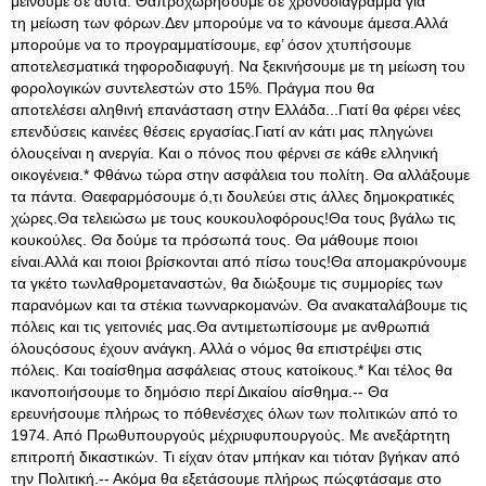
μείνουμε σε αυτά. Θαπροχωρήσουμε σε χρονοδιάγραμμα για
τη μείωση των φόρων.Δεν μπορούμε να το κάνουμε άμεσα.Αλλά
μπορούμε να το προγραμματίσουμε, εφ’ όσον χτυπήσουμε
αποτελεσματικά τηφοροδιαφυγή. Να ξεκινήσουμε με τη μείωση του
φορολογικών συντελεστών στο 15%. Πράγμα που θα
αποτελέσει αληθινή επανάσταση στην Ελλάδα...Γιατί θα φέρει νέες
επενδύσεις καινέες θέσεις εργασίας.Γιατί αν κάτι μας πληγώνει
όλουςείναι η ανεργία. Και ο πόνος που φέρνει σε κάθε ελληνική
οικογένεια.* Φθάνω τώρα στην ασφάλεια του πολίτη. Θα αλλάξουμε
τα πάντα. Θαεφαρμόσουμε ό,τι δουλεύει στις άλλες δημοκρατικές
χώρες.Θα τελειώσω με τους κουκουλοφόρους!Θα τους βγάλω τις
κουκούλες. Θα δούμε τα πρόσωπά τους. Θα μάθουμε ποιοι
είναι.Αλλά και ποιοι βρίσκονται από πίσω τους!Θα απομακρύνουμε
τα γκέτο τωνλαθρομεταναστών, θα διώξουμε τις συμμορίες των
παρανόμων και τα στέκια τωνναρκομανών. Θα ανακαταλάβουμε τις
πόλεις και τις γειτονιές μας.Θα αντιμετωπίσουμε με ανθρωπιά
όλουςόσους έχουν ανάγκη. Αλλά ο νόμος θα επιστρέψει στις
πόλεις. Και τοαίσθημα ασφάλειας στους κατοίκους.* Και τέλος θα
ικανοποιήσουμε το δημόσιο περί Δικαίου αίσθημα.-- Θα
ερευνήσουμε πλήρως το πόθενέσχες όλων των πολιτικών από το
1974. Από Πρωθυπουργούς μέχριυφυπουργούς. Με ανεξάρτητη
επιτροπή δικαστικών. Τι είχαν όταν μπήκαν και τιόταν βγήκαν από
την Πολιτική.-- Ακόμα θα εξετάσουμε πλήρως πώςφτάσαμε στο