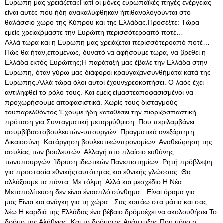
Ευρώπη μας χρειάζεται:Γιατί οι μόνες ευρωπαϊκές πηγές ενέργειας
είναι αυτές που ήδη ανακαλύφθηκαν ήπιθανολογούνται στο
θαλάσσιο χώρο της Κύπρου και της Ελλάδας.Προσέξτε: Τώρα
εμείς χρειαζόμαστε την Ευρώπη περισσότεροαπό ποτέ…
Αλλά τώρα και η Ευρώπη μας χρειάζεται περισσότεροαπό ποτέ…
Πώς θα ήταν,επομένως, δυνατό να αφήσουμε τώρα, να βρεθεί η
Ελλάδα εκτός Ευρώπης;Η παράταξή μας έβαλε την Ελλάδα στην
Ευρώπη, όταν γύρω μας διάφοροι κραύγαζανσυνθήματα κατά της
Ευρώπης.Αλλά τώρα όλοι αυτοί έχουνχρεοκοπήσει. Ο λαός έχει
αντιληφθεί το ρόλο τους. Και εμείς είμαστεαποφασισμένοι να
προχωρήσουμε αποφασιστικά. Χωρίς τους δισταγμούς
τουπαρελθόντος.Έχουμε ήδη καταθέσει την πιοριζοσπαστική
πρόταση για Συνταγματική μεταρρύθμιση: Που περιλαμβάνει:
ασυμβίβαστοβουλευτών-υπουργών. Πραγματικά ανεξάρτητη
Δικαιοσύνη. Κατάργηση βουλευτικώνπρονομίων. Αναθεώρηση της
ασυλίας των βουλευτών. Αλλαγή στο πλαίσιο ευθύνης
τωνυπουργών. Ίδρυση ιδιωτικών Πανεπιστημίων. Ρητή πρόβλεψη
για προστασία εθνικήςταυτότητας και εθνικής γλώσσας. Θα
αλλάξουμε τα πάντα. Με τόλμη. Αλλά και μεσχέδιο.Η Νέα
Μεταπολίτευση δεν είναι ένααπλό σύνθημα…Είναι όραμα για
μας.Είναι και ανάγκη για τη χώρα…Σας κοιτάω στα μάτια και σας
λέω:Η καρδιά της Ελλάδας ένα βέβαιο δρόμοέχει να ακολουθήσει:Το
δρόμο της Αλήθειας. Και το δρόμοτης Ανάπτυξης.Που μόνο η