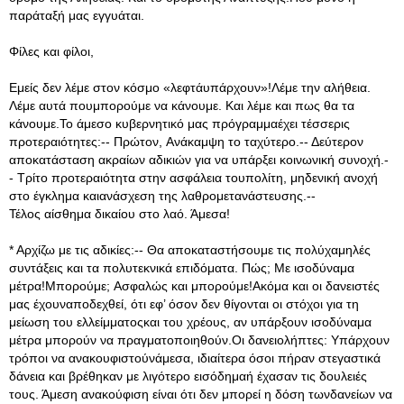
παράταξή μας εγγυάται.
Φίλες και φίλοι,
Εμείς δεν λέμε στον κόσμο «λεφτάυπάρχουν»!Λέμε την αλήθεια.
Λέμε αυτά πουμπορούμε να κάνουμε. Και λέμε και πως θα τα
κάνουμε.Το άμεσο κυβερνητικό μας πρόγραμμαέχει τέσσερις
προτεραιότητες:-- Πρώτον, Ανάκαμψη το ταχύτερο.-- Δεύτερον
αποκατάσταση ακραίων αδικιών για να υπάρξει κοινωνική συνοχή.-
- Τρίτο προτεραιότητα στην ασφάλεια τουπολίτη, μηδενική ανοχή
στο έγκλημα καιανάσχεση της λαθρομετανάστευσης.--
Τέλος αίσθημα δικαίου στο λαό. Άμεσα!
* Αρχίζω με τις αδικίες:-- Θα αποκαταστήσουμε τις πολύχαμηλές
συντάξεις και τα πολυτεκνικά επιδόματα. Πώς; Με ισοδύναμα
μέτρα!Μπορούμε; Ασφαλώς και μπορούμε!Ακόμα και οι δανειστές
μας έχουναποδεχθεί, ότι εφ’ όσον δεν θίγονται οι στόχοι για τη
μείωση του ελλείμματοςκαι του χρέους, αν υπάρξουν ισοδύναμα
μέτρα μπορούν να πραγματοποιηθούν.Οι δανειολήπτες: Υπάρχουν
τρόποι να ανακουφιστούνάμεσα, ιδιαίτερα όσοι πήραν στεγαστικά
δάνεια και βρέθηκαν με λιγότερο εισόδημαή έχασαν τις δουλειές
τους. Άμεση ανακούφιση είναι ότι δεν μπορεί η δόση τωνδανείων να