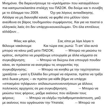
Μνημόνιο. Θα διερευνήσουμε τα «εγκλήματα» που καταγγέλλουν
πια καιπρωτοκλασάτα στελέχη του ΠΑΣΟΚ. Θα δούμε και τι συνέβη
με το έλλειμμα του 2009. Όχι για λόγους αντεκδίκησης.
Αλλάγια να μη διανοηθεί κανείς να φερθεί στο μέλλον τόσο
ανεύθυνα σε βάρος τουδημοσίου συμφέροντος. Και για να πειστεί ο
ελληνικός λαός ότι δεν υπάρχει«κουκούλωμα». Ότι όλα επιτέλους
αλλάζουν…
Φίλες και φίλοι, Σας είπα με λίγα λόγια τι
θέλουμε νακάνουμε: Και τώρα σας ρωτώ: Τι απ’ όλα αυτά
μπορώ να κάνω μαζί μετο ΠΑΣΟΚ; -- Μπορώ να μειώσω το
κράτος, ανπρέπει να μοιράζουμε υπουργεία με άλλα κόμματα σε
συγκυβέρνηση; -- Μπορώ να διώχνω ένα υπουργό πουδεν
κάνει, αν πρόκειται να ανατρέψω τις ισορροπίες της
συγκυβέρνησης; -- Μπορώ να κινηθώ με την ταχύτηταπου
χρειάζεται – γιατί η Ελλάδα δεν μπορεί να σέρνεται, πρέπει να τρέξει
από δωκαι μπρος – αν πρέπει για κάθε βήμα να υπάρχει
«σπασμένο τηλέφωνο» ατέλειωτωνσυνεννοήσεων με άλλους
πολιτικούς αρχηγούς σε μια συγκυβέρνηση; -- Μπορώ να
μειώσω τους φόρους, μαζίμε εκείνους που αύξαναν τους
φόρους; -- Μπορώ να ελέγξω τηνλαθρομετανάστευση, μαζί
με εκείνους που οργάνωσαν την Υπατεία; -- Μπορώ να