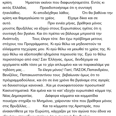
κρίση. Ήμασταν εκείνοι που διαφωνήσαμετότε. Εντός κι
εκτός Ελλάδας. Προειδοποιήσαμε ότι η συνταγή
ήτανλάθος. Κι αποδείχθηκε λάθος. Ότι θα βαθύνει την
κρίση και θαμεγαλώσει το χρέος. Είχαμε δίκιο και σε
αυτό. Πριν εννέα μήνες, βρέθηκα μόνος
μουστις Βρυξέλλες να εξηγώ στους Ευρωπαίους ηγέτες ότι η
συνταγή δεν βγαίνει. Και ότι πρέπει να βάλουμε μπροστά την
Ανάπτυξη. Τους έλεγα τότε: δεν έχω πρόβλημα μετους
στόχους του Προγράμματος. Κι εγώ θέλω να μηδενιστούν τα
ελλείμματα τηςχώρας μου. Κι εγώ θέλω να μειωθεί το χρέος της. Κι
εγώ θέλω να αξιοποιηθεί ηδημόσια περιουσία της. Εγώ το θέλω
περισσότερο από σας! Σαν Έλληνας, όμως, δενδέχομαι να
ερχόμαστε κάθε τόσο με το χέρι απλωμένο και να παρακαλάμε για
τηδόση μας… Τα έλεγα μόνος! Γιατί, ΠΑΣΟΚ,Παπανδρέου,
Βενιζέλος, Παπακωνσταντίνου τους βεβαίωναν όμως ότι το
πρόγραμμαδούλευε, και ότι σε ένα χρόνο θα βγαίναμε στις αγορές
να δανειστούμε κανονικά…Και με συκοφαντούσαν προσωπικά!
Καισυστηματικά. Και εμένα και το κατ’ εξοχήν ευρωπαϊκό κόμμα της
Νέας Δημοκρατίας. Διάφορα κόμματα και κομματίδια
πουείχαν στηρίξει το Μνημόνιο, χαίρονταν τότε που βρέθηκα μόνος
στις Βρυξέλλες… Και τα κόμματα της Αριστεράς, που
είναιαντίθετα με την Ευρώπη, κάγχαζαν με τον αγώνα που έδινα να