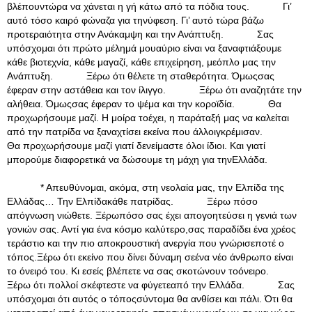
βλέπουντώρα να χάνεται η γή κάτω από τα πόδια τους. Γι’
αυτό τόσο καιρό φώναζα για τηνύφεση. Γι’ αυτό τώρα βάζω
προτεραιότητα στην Ανάκαμψη και την Ανάπτυξη. Σας
υπόσχομαι ότι πρώτο μέλημά μουαύριο είναι να ξαναφτιάξουμε
κάθε βιοτεχνία, κάθε μαγαζί, κάθε επιχείρηση, μεόπλο μας την
Ανάπτυξη. Ξέρω ότι θέλετε τη σταθερότητα. Όμωςσας
έφεραν στην αστάθεια και τον ίλιγγο. Ξέρω ότι αναζητάτε την
αλήθεια. Όμωςσας έφεραν το ψέμα και την κοροϊδία. Θα
προχωρήσουμε μαζί. Η μοίρα τοέχει, η παράταξή μας να καλείται
από την πατρίδα να ξαναχτίσει εκείνα που άλλοιγκρέμισαν.
Θα προχωρήσουμε μαζί γιατί δενείμαστε όλοι ίδιοι. Και γιατί
μπορούμε διαφορετικά να δώσουμε τη μάχη για τηνΕλλάδα.
* Απευθύνομαι, ακόμα, στη νεολαία μας, την Ελπίδα της
Ελλάδας… Την Ελπίδακάθε πατρίδας. Ξέρω πόσο
απόγνωση νιώθετε. Ξέρωπόσο σας έχει απογοητεύσει η γενιά των
γονιών σας. Αντί για ένα κόσμο καλύτερο,σας παραδίδει ένα χρέος
τεράστιο και την πιο αποκρουστική ανεργία που γνώρισεποτέ ο
τόπος.Ξέρω ότι εκείνο που δίνει δύναμη σεένα νέο άνθρωπο είναι
το όνειρό του. Κι εσείς βλέπετε να σας σκοτώνουν τοόνειρο.
Ξέρω ότι πολλοί σκέφτεστε να φύγετεαπό την Ελλάδα. Σας
υπόσχομαι ότι αυτός ο τόποςσύντομα θα ανθίσει και πάλι. Ότι θα