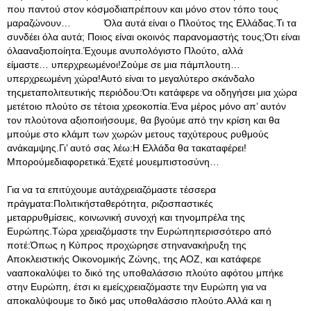
που παντού στον κόσμοδιαπρέπουν και μόνο στον τόπο τους
μαραζώνουν… Όλα αυτά είναι ο Πλούτος της Ελλάδας.Τι τα
συνδέει όλα αυτά; Ποιος είναι οκοινός παρανομαστής τους;Ότι είναι
όλααναξιοποίητα.Έχουμε ανυπολόγιστο Πλούτο, αλλά
είμαστε… υπερχρεωμένοι!Ζούμε σε μια πάμπλουτη…
υπερχρεωμένη χώρα!Αυτό είναι το μεγαλύτερο σκάνδαλο
τηςμεταπολιτευτικής περιόδου:Ότι κατάφερε να οδηγήσει μια χώρα
μετέτοιο πλούτο σε τέτοια χρεοκοπία.Ένα μέρος μόνο απ’ αυτόν
τον πλούτονα αξιοποιήσουμε, θα βγούμε από την κρίση και θα
μπούμε στο κλάμπ των χωρών μετους ταχύτερους ρυθμούς
ανάκαμψης.Γι’ αυτό σας λέω:Η Ελλάδα θα τακαταφέρει!
Μπορούμεδιαφορετικά.Έχετέ μουεμπιστοσύνη…
Για να τα επιτύχουμε αυτάχρειαζόμαστε τέσσερα
πράγματα:Πολιτικήσταθερότητα, ριζοσπαστικές
μεταρρυθμίσεις, κοινωνική συνοχή και τηνομπρέλα της
Ευρώπης.Τώρα χρειαζόμαστε την Ευρώπηπερισσότερο από
ποτέ:Όπως η Κύπρος προχώρησε στηνανακήρυξη της
Αποκλειστικής Οικονομικής Ζώνης, της ΑΟΖ, και κατάφερε
νααποκαλύψει το δικό της υποθαλάσσιο πλούτο αφότου μπήκε
στην Ευρώπη, έτσι κι εμείςχρειαζόμαστε την Ευρώπη για να
αποκαλύψουμε το δικό μας υποθαλάσσιο πλούτο.Αλλά και η