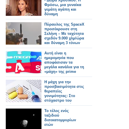
- Δώρα Χρυσικού: Η
Φρόσω, μια γυναίκα
γεμάτη αγάπη και
δύναμη
Πύραυλος της SpaceX
προσέκρουσε στη
Σελήνη – Με ταχύτητα
σχεδόν 9.000 χλμ/ώρα
και δύναμη 3 τόνων
ΤΝΤ
Αυτή είναι η
ημερομηνία που
αποφάσισαν τα
μεγάλα κανάλια για τη
«μάχη» της prime
time
Η μάχη για την
προσβασιμότητα στις
θεραπείες
γονιμότητας: Στο
στόχαστρο του
φαρμακευτικού
κόσμου οι πρακτικές
Το τέλος ενός
της εταιρείας Merck
ταξιδιού
δισεκατομμυρίων
ετών