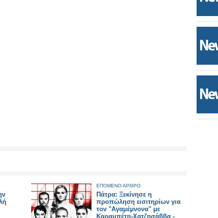
ΕΠΟΜΕΝΟ ΑΡΘΡΟ
ην
Πάτρα: Ξεκίνησε η
λή
προπώληση εισιτηρίων για
τον "Αγαμέμνονα" με
Καραμπέτη-Χατζησάββα -