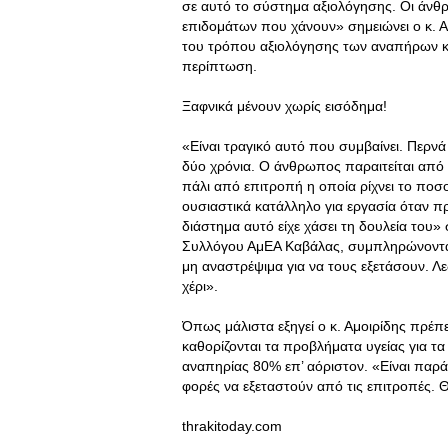
σε αυτό το σύστημα αξιολόγησης. Οι άν
επιδομάτων που χάνουν» σημειώνει ο κ. Α
του τρόπου αξιολόγησης των αναπήρων και
περίπτωση.
Ξαφνικά μένουν χωρίς εισόδημα!
«Είναι τραγικό αυτό που συμβαίνει. Περν
δύο χρόνια. Ο άνθρωπος παραιτείται από τ
πάλι από επιτροπή η οποία ρίχνει το ποσ
ουσιαστικά κατάλληλο για εργασία όταν πρ
διάστημα αυτό είχε χάσει τη δουλεία του
Συλλόγου ΑμΕΑ Καβάλας, συμπληρώνοντ
μη αναστρέψιμα για να τους εξετάσουν. Λ
χέρι».
Όπως μάλιστα εξηγεί ο κ. Αμοιρίδης πρέπ
καθορίζονται τα προβλήματα υγείας για τ
αναπηρίας 80% επ’ αόριστον. «Είναι παρά
φορές να εξεταστούν από τις επιτροπές. Θ
thrakitoday.com