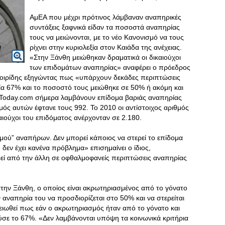
ΑμΕΑ που μέχρι πρότινος λάμβαναν αναπηρικές
συντάξεις ξαφνικά είδαν τα ποσοστά αναπηρίας
τους να μειώνονται, με το νέο Κανονισμό να τους
ρίχνει στην κυριολεξία στον Καιάδα της ανέχειας.
«Στην Ξάνθη μειώθηκαν δραματικά οι δικαιούχοι
των επιδομάτων αναπηρίας» αναφέρει ο πρόεδρος
οιρίδης εξηγώντας πως «υπάρχουν δεκάδες περιπτώσεις
α 67% και το ποσοστό τους μειώθηκε σε 50% ή ακόμη και
iToday.com σήμερα λαμβάνουν επίδομα βαριάς αναπηρίας
μός αυτών έφτανε τους 992. Το 2010 οι αντίστοιχος αριθμός
αιούχοι του επιδόματος ανέρχονταν σε 2.180.
μού” αναπήρων. Δεν μπορεί κάποιος να στερεί το επίδομα
 δεν έχει κανένα πρόβλημα» επισημαίνει ο ίδιος,
ί από την άλλη σε οφθαλμοφανείς περιπτώσεις αναπηρίας
ην Ξάνθη, ο οποίος είναι ακρωτηριασμένος από το γόνατο
ν αναπηρία του να προσδιορίζεται στο 50% και να στερείται
ειωθεί πως εάν ο ακρωτηριασμός ήταν από το γόνατο και
ε το 67%. «Δεν λαμβάνονται υπόψη τα κοινωνικά κριτήρια