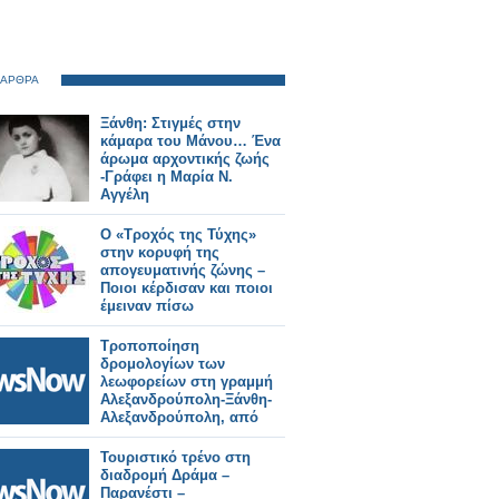
 ΑΡΘΡΑ
Ξάνθη: Στιγμές στην
κάμαρα του Μάνου… Ένα
άρωμα αρχοντικής ζωής
-Γράφει η Μαρία Ν.
Αγγέλη
Ο «Τροχός της Τύχης»
στην κορυφή της
απογευματινής ζώνης –
Ποιοι κέρδισαν και ποιοι
έμειναν πίσω
Τροποποίηση
δρομολογίων των
λεωφορείων στη γραμμή
Αλεξανδρούπολη-Ξάνθη-
Αλεξανδρούπολη, από
2/8/2025
Τουριστικό τρένο στη
διαδρομή Δράμα –
Παρανέστι –