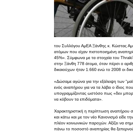
του Συλλόγου ΑμΕΑ Ξάνθης κ. Κώστας Αμ
ατόμων που είχαν πιστοποιημένη αναπηρί
45%». Σύμφωνα με τα στοιχεία του Thrak
στην Ξάνθη 778 άτομα, όταν πέρσι ο αριθ
δικαιούχων ήταν 1.660 ενώ το 2008 οι δικ
«Δώσαμε αγώνα για την εξάλειψη των “μαϊ
ενός αναπήρου για να τα λάβει ο ίδιος που
υπογραμμίζοντας ωστόσο πως «δεν μπορε
να κόβουν τα επιδόματα».
Χαρακτηριστική η περίπτωση αναπήρου στ
και κάτω και με τον νέο Κανονισμό είδε τη
πλέον κοινωνικών παροχών. Αξίζει να σημ
πάνω το ποσοστό αναπηρίας θα ξεπερνούσ