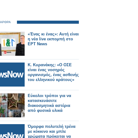
 ΑΡΘΡΑ
«Ένας κι ένας»: Αυτή είναι
η νέα live εκπομπή στο
ΕΡΤ News
Κ. Κυρανάκης: «Ο ΟΣΕ
είναι ένας νοσηρός
οργανισμός, ένας ασθενής
του ελληνικού κράτους»
Εύκολοι τρόποι για να
κατασκευάσετε
διακοσμητικά αστέρια
από φυσικά υλικά
Όμορφα πολυτελή τρένα
με κόκκινο και μπλε
χρώματα πρόκειται να