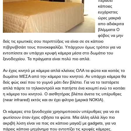
περάσει
κάποιες
ευχάριστες
ώρες μακριά
απο αδιάκριτα
βλέμματα Ο
φόβος να μην
δείς τις ερωτικές σου περιπτύξεις να είναι σε σε κάποιο
π@ρν@σάιτ τους πονοκεφαλίζει. Υπάρχουν όμως τρόποι για να
εντοπίσετε αν υπάρχει κρυφή κάμερα μέσα στο δωμάτιο του
ξενοδοχείου. Τα πράγματα είναι πολύ πιο απλά.
Αν έχεις κινητό με κάμερα απλά κλείνεις ΟΛΑ τα φώτα και κοιτάς το
δωμάτιο ΜΕΣΑ από την κάμερα του κινητού. Αν υπάρχει κάμερα θα
δείς φώς εκεί που το γυμνό μάτι δεν βλέπει. Για να το τεστάρετε
απλά πάρτε το τηλεκοντρόλ και πατήστε ένα κουμπί ενώ το κοιτάει
η κάμερα του κινητού. Ο αισθητήρας βλέπει άνετα τις υπέρυθρες
(near infrared) εκτός και αν έχει φιλτρα (μερικά ΝΟΚΙΑ).
Οι κάμερες στα ξενοδοχεία χρησιμοποιούν υπέρυθρες για να σε
φωτίσουν όταν έχεις σβήσει τα φώτα. Μία άλλη αλλά λίγο πιο
ακριβή λύση είναι να πας σε κάποιο μαγαζί με gadgets, για να
πάρεις κάποιο μηχάνημα που εντοπίζει τις κρυφές κάμερες.