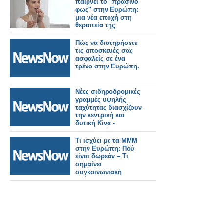
παίρνει το ''πράσινο
φως'' στην Ευρώπη:
μια νέα εποχή στη
θεραπεία της
παχυσαρκίας
Πώς να διατηρήσετε
τις αποσκευές σας
ασφαλείς σε ένα
τρένο στην Ευρώπη.
Νέες σιδηροδρομικές
γραμμές υψηλής
ταχύτητας διασχίζουν
την κεντρική και
δυτική Κίνα -
Συντονισμένη
ανάπτυξη.
Τι ισχύει με τα ΜΜΜ
στην Ευρώπη: Πού
είναι δωρεάν – Tι
σημαίνει
συγκοινωνιακή
φτώχεια.