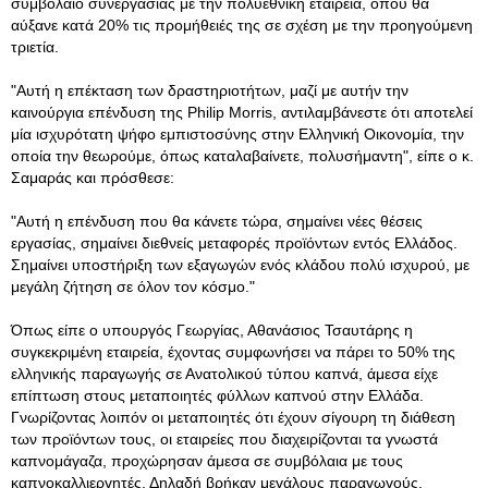
συμβόλαιο συνεργασίας με την πολυεθνική εταιρεία, όπου θα
αύξανε κατά 20% τις προμήθειές της σε σχέση με την προηγούμενη
τριετία.
"Αυτή η επέκταση των δραστηριοτήτων, μαζί με αυτήν την
καινούργια επένδυση της Philip Morris, αντιλαμβάνεστε ότι αποτελεί
μία ισχυρότατη ψήφο εμπιστοσύνης στην Ελληνική Οικονομία, την
οποία την θεωρούμε, όπως καταλαβαίνετε, πολυσήμαντη", είπε ο κ.
Σαμαράς και πρόσθεσε:
"Αυτή η επένδυση που θα κάνετε τώρα, σημαίνει νέες θέσεις
εργασίας, σημαίνει διεθνείς μεταφορές προϊόντων εντός Ελλάδος.
Σημαίνει υποστήριξη των εξαγωγών ενός κλάδου πολύ ισχυρού, με
μεγάλη ζήτηση σε όλον τον κόσμο."
Όπως είπε ο υπουργός Γεωργίας, Αθανάσιος Τσαυτάρης η
συγκεκριμένη εταιρεία, έχοντας συμφωνήσει να πάρει το 50% της
ελληνικής παραγωγής σε Ανατολικού τύπου καπνά, άμεσα είχε
επίπτωση στους μεταποιητές φύλλων καπνού στην Ελλάδα.
Γνωρίζοντας λοιπόν οι μεταποιητές ότι έχουν σίγουρη τη διάθεση
των προϊόντων τους, οι εταιρείες που διαχειρίζονται τα γνωστά
καπνομάγαζα, προχώρησαν άμεσα σε συμβόλαια με τους
καπνοκαλλιεργητές. Δηλαδή βρήκαν μεγάλους παραγωγούς,