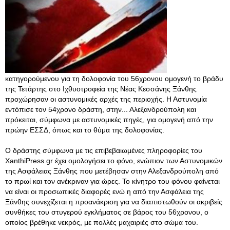
κατηγορούμενου για τη δολοφονία του 56χρονου ομογενή το βράδυ
της Τετάρτης στο Ιχθυοτροφεία της Νέας Κεσσάνης Ξάνθης
προχώρησαν οι αστυνομικές αρχές της περιοχής. Η Αστυνομία
εντόπισε τον 54χρονο δράστη, στην... Αλεξανδρούπολη και
πρόκειται, σύμφωνα με αστυνομικές πηγές, για ομογενή από την
πρώην ΕΣΣΔ, όπως και το θύμα της δολοφονίας.
Ο δράστης σύμφωνα με τις επιβεβαιωμένες πληροφορίες του
XanthiPress.gr έχει ομολογήσει το φόνο, ενώπιον των Αστυνομικών
της Ασφάλειας Ξάνθης που μετέβησαν στην Αλεξανδρούπολη από
το πρωί και τον ανέκριναν για ώρες. Το κίνητρο του φόνου φαίνεται
να είναι οι προσωπικές διαφορές ενώ η από την Ασφάλεια της
Ξάνθης συνεχίζεται η προανάκριση για να διαπιστωθούν οι ακριβείς
συνθήκες του στυγερού εγκλήματος σε βάρος του 56χρονου, ο
οποίος βρέθηκε νεκρός, με πολλές μαχαιριές στο σώμα του.