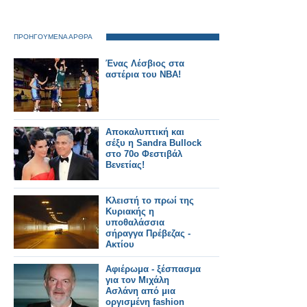
ΠΡΟΗΓΟΥΜΕΝΑ ΑΡΘΡΑ
Ένας Λέσβιος στα
αστέρια του ΝΒΑ!
Αποκαλυπτική και
σέξυ η Sandra Bullock
στο 70ο Φεστιβάλ
Βενετίας!
Κλειστή το πρωί της
Κυριακής η
υποθαλάσσια
σήραγγα Πρέβεζας -
Aκτίου
Αφιέρωμα - ξέσπασμα
για τον Μιχάλη
Ασλάνη από μια
οργισμένη fashion