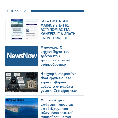
ΣΧΕΤΙΚΑ ΑΡΘΡΑ
SOS- ΕΦΤΙΑΞΑΝ
ΜΑΙΜΟΥ site ΤΗΣ
ΑΣΤΥΝΟΜΙΑΣ ΓΙΑ
ΚΛΗΣΕΙΣ- ΓΙΑ ΑΠΑΤΗ
ΕΝΗΜΕΡΩΝΕΙ Η
ΕΛ.ΑΣ.
Μπανγκόκ: Ο
μηχανοδηγός του
τρένου που
τραυματίστηκε σε
σιδηροδρομικό
δυστύχημα
ομολόγησε ότι έκανε
Η τεχνητή νοημοσύνη
χρήση ναρκωτικών.
είναι εργαλείο. Στα
χέρια σοβαρών
ανθρώπων παράγει
γνώση. Στα χέρια των
ασόβαρων, παράγει
απλώς γυαλισμένη
Μία οφειλόμενη
ανοησία.
απάντηση προς τας
υποδείξεις... του
εκλεγμένου τοπικού
συμβούλου με την