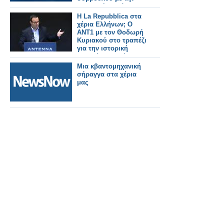
δημοτική παράταξη
του κ. Γαλούνη ''ΝΕΑ
Η La Repubblica στα
ΜΕΡΑ - ΚΑΘΑΡΑ
χέρια Ελλήνων; Ο
ΧΕΡΙΑ'
ΑΝΤ1 με τον Θοδωρή
Κυριακού στο τραπέζι
για την ιστορική
ιταλική εφημερίδα
Μια κβαντομηχανική
σήραγγα στα χέρια
μας