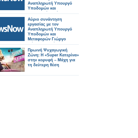
Αναπληρωτή Υπουργό
Υποδομών και
Μεταφορών Γιώργο
Κώτσηρα.
Αύριο συνάντηση
εργασίας με τον
Αναπληρωτή Υπουργό
Υποδομών και
Μεταφορών Γιώργο
Κώτσηρα θα έχει ο
Κωνσταντίνος
Πρωινή Ψυχαγωγική
Γκιουλέκας.
Ζώνη: Η «Super Κατερίνα»
στην κορυφή – Μάχη για
τη δεύτερη θέση