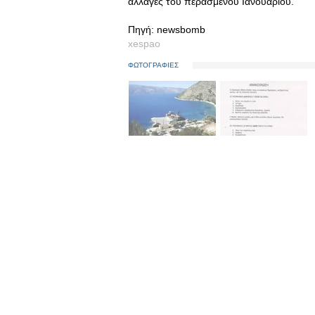
αλλαγές του περασμένου Ιανουαρίου.
Πηγή: newsbomb
xespao
ΦΩΤΟΓΡΑΦΙΕΣ