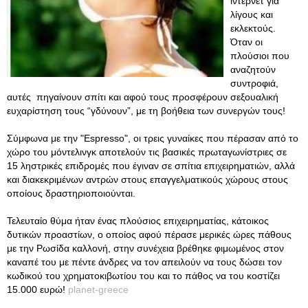
ίντερνετ για
λίγους και
εκλεκτούς.
Όταν οι
πλούσιοι που
αναζητούν
συντροφιά,
αυτές πηγαίνουν σπίτι και αφού τους προσφέρουν σεξουαλική
ευχαρίστηση τους “γδύνουν”, με τη βοήθεια των συνεργών τους!
Σύμφωνα με την "Espresso", οι τρεις γυναίκες που πέρασαν από το
χώρο του μόντελινγκ αποτελούν τις βασικές πρωταγωνίστριες σε
15 ληστρικές επιδρομές που έγιναν σε σπίτια επιχειρηματιών, αλλά
και διακεκριμένων αντρών στους επαγγελματικούς χώρους στους
οποίους δραστηριοποιούνται.
Τελευταίο θύμα ήταν ένας πλούσιος επιχειρηματίας, κάτοικος
δυτικών προαστίων, ο οποίος αφού πέρασε μερικές ώρες πάθους
με την Ρωσίδα καλλονή, στην συνέχεια βρέθηκε φιμωμένος στον
καναπέ του με πέντε άνδρες να τον απειλούν να τους δώσει τον
κωδικού του χρηματοκιβωτίου του και το πάθος να του κοστίζει
15.000 ευρώ!
planet-greece