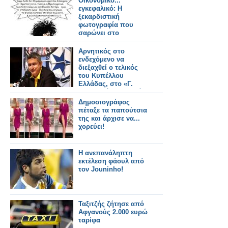
Οικονομικο...
εγκεφαλικό: Η
ξεκαρδιστική
φωτογραφία που
σαρώνει στο
Facebook
Αρνητικός στο
ενδεχόμενο να
διεξαχθεί ο τελικός
του Κυπέλλου
Ελλάδας, στο «Γ.
Καραϊσκάκης» και όχι
στο ΟΑΚΑ,
Δημοσιογράφος
εμφανίστηκε ο
πέταξε τα παπούτσια
πρόεδρος της ομάδας
της και άρχισε να...
του Ατρόμητου,
χορεύει!
Γιώργος Σπανός.
Η ανεπανάληπτη
εκτέλεση φάουλ από
τον Jouninho!
Ταξιτζής ζήτησε από
Αφγανούς 2.000 ευρώ
ταρίφα