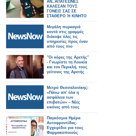
ΑΝ..ΑΠΑΤΕΩΝΕΣ
ΚΑΛΕΣΑΝ ΤΟΥΣ
ΓΟΝΕΙΣ ΣΑΣ ΣΕ
ΣΤΑΘΕΡΟ Ή ΚΙΝΗΤΟ
Μεγάλη πυρκαγιά
κοντά στις γραμμές
διέκοψε όλες τις
υπηρεσίες προς έναν
από τους πιο
πολυσύχναστους
σιδηροδρομικούς
"Οι κόρες της Αρετής"
σταθμούς του
- Γνωρίστε τη Λουκία
Λονδίνου.
και τον Περικλή, τους
γείτονες της Αρετής
Μετρό Θεσσαλονίκης:
«Πάνω απ' όλα η
ασφάλεια των
επιβατών» – Νέες
εικόνες από τους
σταθμούς της
Καλαμαριάς.
Παγκόσμια Ημέρα
Αυτοφροντίδας-
Εγχειρίδιο για τους
Φαρμακοποιούς