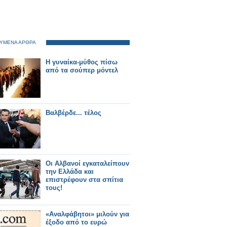
ΥΜΕΝΑ ΑΡΘΡΑ
Η γυναίκα-μύθος πίσω
από τα σούπερ μόντελ
Βαλβέρδε... τέλος
Οι Αλβανοί εγκαταλείπουν
την Ελλάδα και
επιστρέφουν στα σπίτια
τους!
«Αναλφάβητοι» μιλούν για
έξοδο από το ευρώ