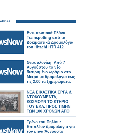
 ΑΡΘΡΑ
Εντυπωσιακά Πλάνα
Trainspotting από τα
Δοκιμαστικά Δρομολόγια
του Hitachi HTR 412
Θεσσαλονίκη: Από 7
Αυγούστου το νέο
διευρυμένο ωράριο στο
Μετρό με δρομολόγια έως
τις 2:00 τα ξημερώματα.
ΝΕΑ ΕΙΚΑΣΤΙΚΑ ΕΡΓΑ &
ΝΤΟΚΟΥΜΕΝΤΑ,
ΚΟΣΜΟΥΝ ΤΟ ΚΤΗΡΙΟ
ΤΟΥ ΕΚΑ, ΠΡΟΣ ΤΙΜΗΝ
ΤΩΝ 100 ΧΡΟΝΩΝ ΑΠΟ
ΤΗΝ ΑΙΜΑΤΟΒΑΜΕΝΗ
ΑΠΕΡΓΙΑ ΤΩΝ
Τρένο του Πηλίου:
ΚΑΠΝΕΡΓΑΤΩΝ (1926) ΤΗΣ
Επιπλέον δρομολόγια για
ΠΟΛΗΣ ΜΑΣ
τον μήνα Άυγουστο