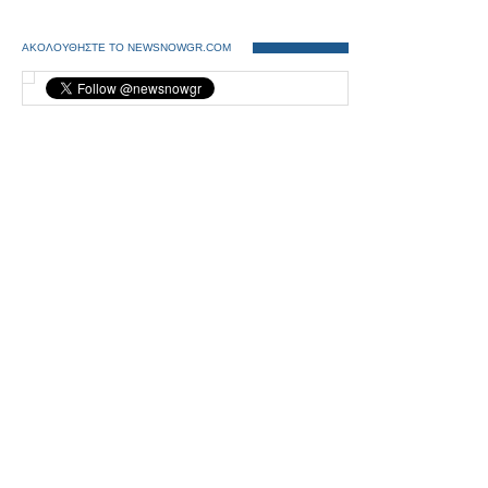
ΑΚΟΛΟΥΘΗΣΤΕ ΤΟ NEWSNOWGR.COM