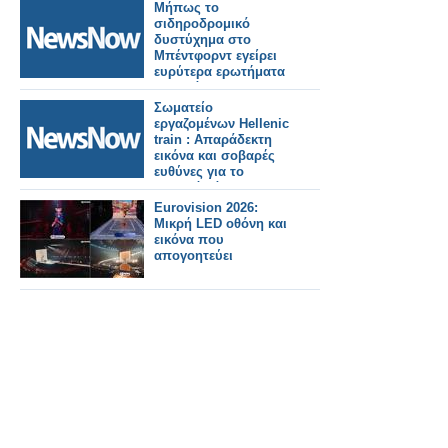
Μήπως το
σιδηροδρομικό
δυστύχημα στο
Μπέντφορντ εγείρει
ευρύτερα ερωτήματα
σχετικά με την
ασφάλεια;
Σωματείο
εργαζομένων Hellenic
train : Απαράδεκτη
εικόνα και σοβαρές
ευθύνες για το
χθεσινό χάος στη
γραμμή Αεροδρομίου.
Eurovision 2026:
Μικρή LED οθόνη και
εικόνα που
απογοητεύει